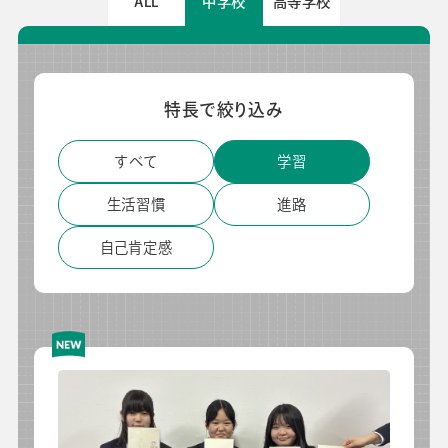
ALL
中学校
高等学校
よくあるご質問
校長・副校長インタビュー
先生の学び応援コラム
SDGsの取組み
特長で絞り込み
お知らせ
すべて
学習
生活習慣
進路
導入校向け
データベース
自己肯定感