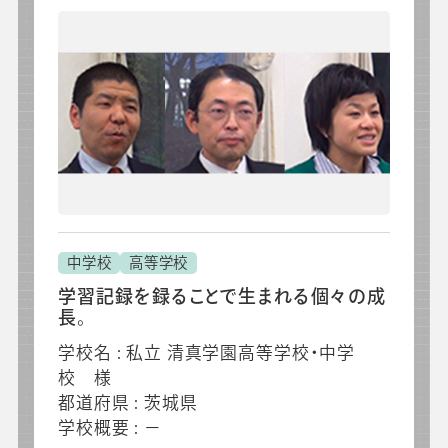
中学校
高等学校
学習記録を録ることで生まれる個々の成
長。
学校名 : 私立 清真学園高等学校・中学
校 様
都道府県 : 茨城県
学校概要 : －