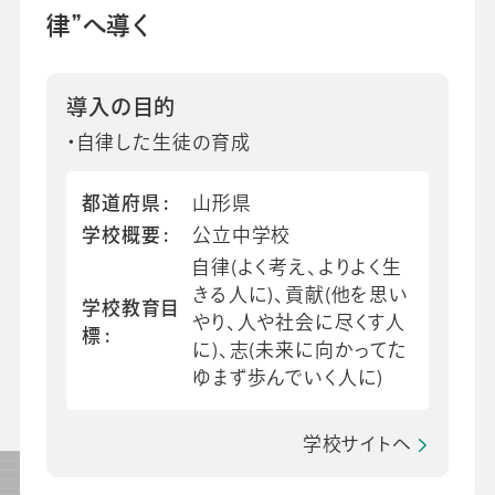
律”へ導く
会社情報
グループ会社
プライバシーポリシー
個人情報保護法
利用規約
採用情報
導入の目的
・自律した生徒の育成
ビジネスツール事業
企業情報
都道府県
山形県
学校概要
公立中学校
自律(よく考え、よりよく生
きる人に)、貢献(他を思い
学校教育目
やり、人や社会に尽くす人
標
に)、志(未来に向かってた
ゆまず歩んでいく人に)
学校サイトへ