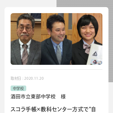
よくあるご質問
校長・副校長インタビュー
先生の学び応援コラム
SDGsの取組み
お知らせ
導入校向け
データベース
取材日 : 2020.11.20
中学校
酒田市立東部中学校 様
スコラ手帳×教科センター方式で“自