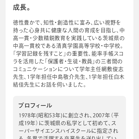
成長。
徳性豊かで、知性・創造性に富み、広い視野を
会社情報
グループ会社
プライバシーポリシー
個人情報保護法
利用規約
持った心身共に健康な人間の育成を目指し、中
採用情報
高一貫・少数精鋭教育を実践している茨城県の
中高一貫校である清真学園高等学校・中学校。
「学習記録を残すこと」の重要性、能率手帳スコ
ビジネスツール事業
企業情報
ラを活用した「保護者・生徒・教員」の三者間の
コミュニケーションについて学年主任網敷俊志
先生、1学年担任中島敬介先生、1学年担任白木
結佳先生にお話を伺いました。
プロフィール
1978年(昭和53年)に創立され、2007年（平
成19年）に茨城県の私学として初めて、ス
ーパーサイエンスハイスクールに指定され
る。各界で活躍する卒業生を送り出してい