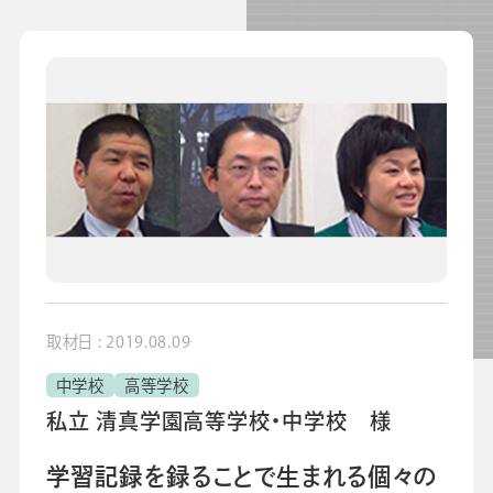
よくあるご質問
校長・副校長インタビュー
先生の学び応援コラム
SDGsの取組み
お知らせ
導入校向け
データベース
取材日 : 2019.08.09
中学校
高等学校
私立 清真学園高等学校・中学校 様
学習記録を録ることで生まれる個々の