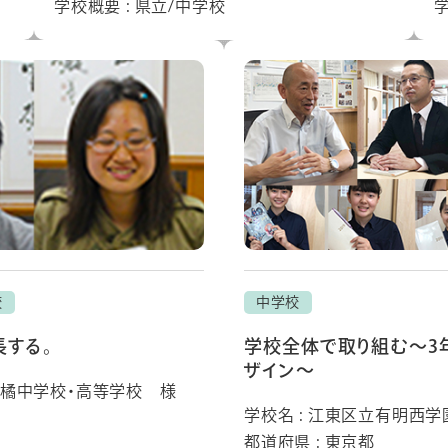
学校概要 : 県立/中学校
校
中学校
長する。
学校全体で取り組む～3
ザイン～
京都橘中学校・高等学校 様
学校名 : 江東区立有明西
都道府県 : 東京都