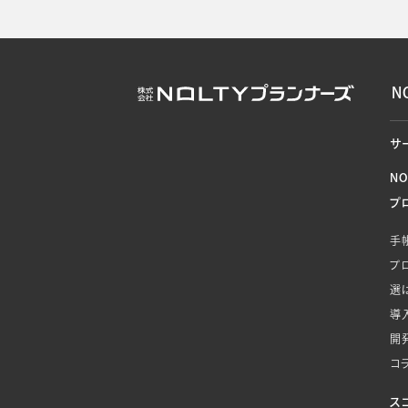
N
サ
N
プ
手
プ
選
導
開
コ
ス