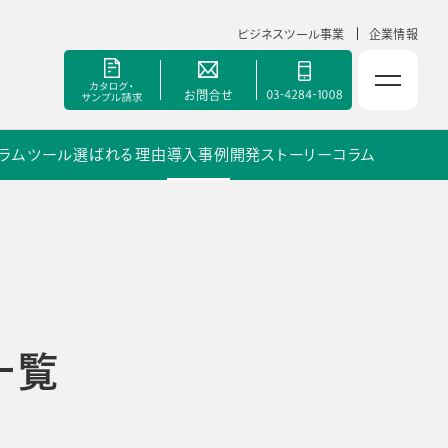
ビジネスツール事業
企業情報
ラムツール
選ばれる理由
導入事例
開発ストーリー
コラム
NOLTYスコラ 副担任mirAI
セミナー
手帳甲子園
一覧
資料ダウンロード
ポート
よくあるご質問