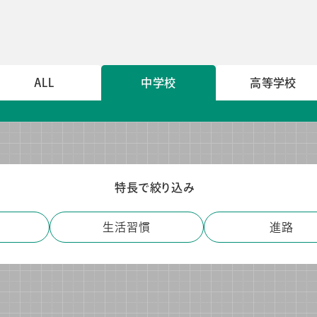
導入事例
導入事例
コラム
コラム
ALL
中学校
高等学校
特長で絞り込み
生活習慣
進路
シー
個人情報保護法
利用規約
採用情報