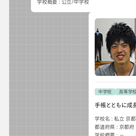
学校概要 : 公立/中学校
中学校
高等学
手帳とともに成
学校名 : 私立 
都道府県 : 京都府
学校概要 : －