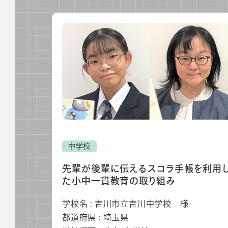
ビジネスツール事業
企業情報
中学校
先輩が後輩に伝えるスコラ手帳を利用
た小中一貫教育の取り組み
学校名 : 吉川市立吉川中学校 様
都道府県 : 埼玉県