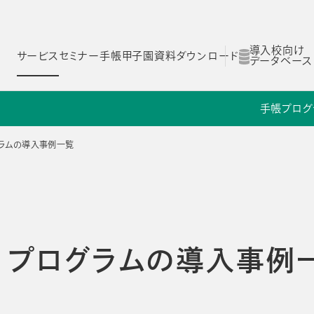
導入校向け
サービス
セミナー
手帳甲子園
資料ダウンロード
データベース
手帳
プログ
ム
スコログ
NOLTYスコラ 探究プログラム
NOLTYスコラ 部活プログラム
ログラムの導入事例一覧
Yスコラ
NOLTYスコラ
NOLTYスコラ
ログラム
部活プログラム
副担任mirAI
ラ プログラムの導入事例
とは
NOLTYスコラ フォーゼ
NOLTYスコラ
プログラムツール
志望理由書作成サ
理由
選ばれる理由
選ばれる理由