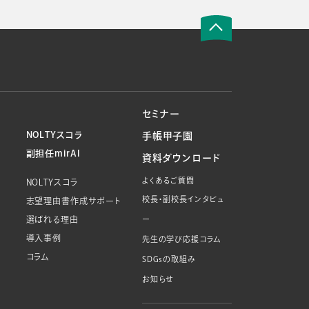
セミナー
NOLTYスコラ
手帳甲子園
副担任mirAI
資料ダウンロード
よくあるご質問
NOLTYスコラ
校長・副校長インタビュ
志望理由書作成サポート
選ばれる理由
ー
導入事例
先生の学び応援コラム
コラム
SDGsの取組み
お知らせ