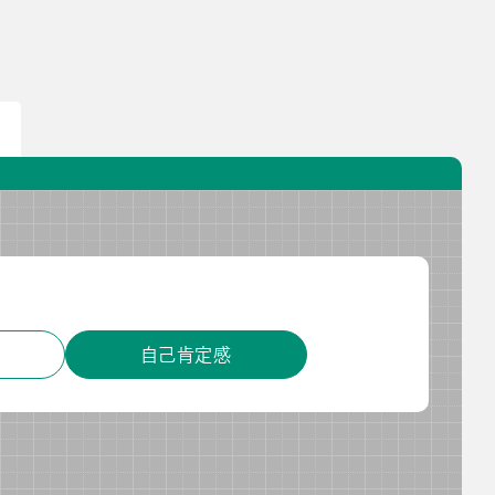
校長・副校長インタビュー
先生の学び応援コラム
SDGsの取組み
お知らせ
導入校向け
データベース
自己肯定感