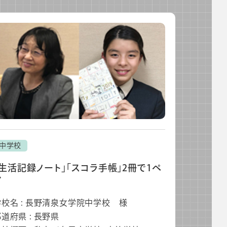
中学校
「生活記録ノート」「スコラ手帳」2冊で1ペ
ア
学校名 : 長野清泉女学院中学校 様
道府県 : 長野県