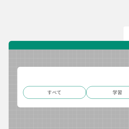
導入事例
導入事例
開発ストーリー
コラム
コラム
スコログ
すべて
学習
会社情報
グループ会社
プライバシーポリ