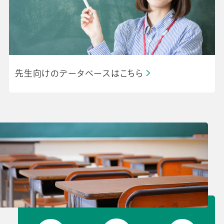
先生の学び応援コラム
SDGsの取組み
お知らせ
導入校向け
データベース
先生向けのデータベースはこちら
会社情報
グループ会社
プライバシーポリシー
個人情報保護法
利用規約
採用情報