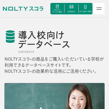
導入校向け
サービス
データベース
セミナー
DATABASE
NOLTYスコラ
の商品をご購入いただいている学校が
®
手帳甲子園
利用できるデータベースサイトです。
NOLTYスコラ
の効果的な活用にご活用ください。
®
資料ダウンロード
よくあるご質問
校長・副校長インタビュー