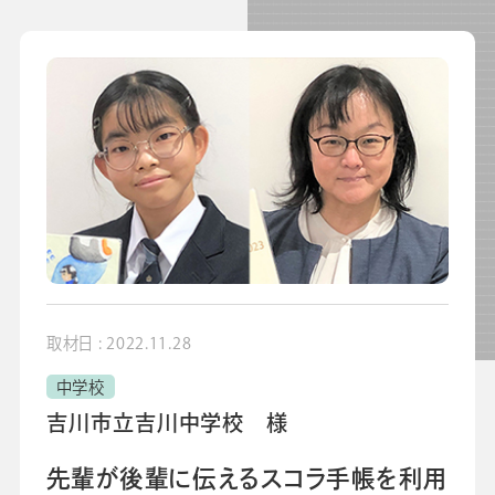
よくあるご質問
校長・副校長インタビュー
先生の学び応援コラム
SDGsの取組み
お知らせ
導入校向け
データベース
取材日 : 2022.11.28
中学校
吉川市立吉川中学校 様
先輩が後輩に伝えるスコラ手帳を利用