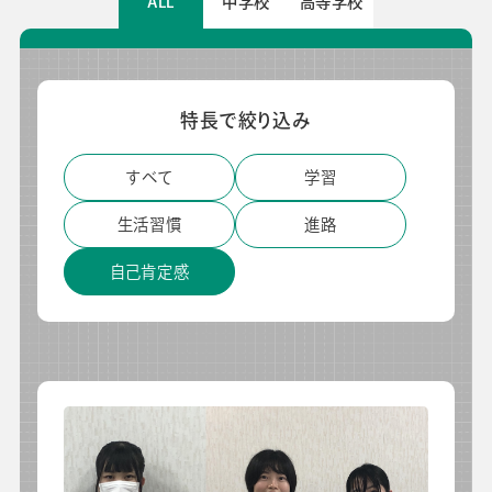
ALL
中学校
高等学校
よくあるご質問
校長・副校長インタビュー
先生の学び応援コラム
SDGsの取組み
お知らせ
特長で絞り込み
すべて
学習
導入校向け
データベース
生活習慣
進路
自己肯定感