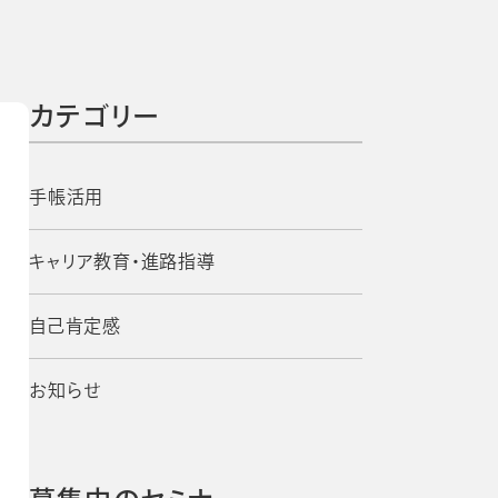
よくあるご質問
校長・副校長インタビュー
先生の学び応援コラム
SDGsの取組み
カテゴリー
お知らせ
手帳活用
導入校向け
キャリア教育・進路指導
データベース
自己肯定感
お知らせ