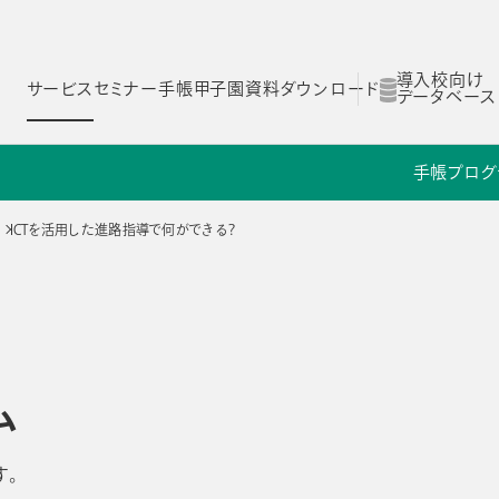
導入校向け
サービス
セミナー
手帳甲子園
資料ダウンロード
データベース
手帳
プログ
ム
スコログ
NOLTYスコラ 探究プログラム
NOLTYスコラ 部活プログラム
ICTを活用した進路指導で何ができる？
Yスコラ
NOLTYスコラ
NOLTYスコラ
ログラム
部活プログラム
副担任mirAI
ム
とは
NOLTYスコラ フォーゼ
NOLTYスコラ
プログラムツール
志望理由書作成サ
す。
理由
選ばれる理由
選ばれる理由