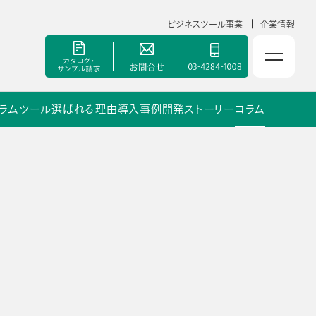
ビジネスツール事業
企業情報
ラムツール
選ばれる理由
導入事例
開発ストーリー
コラム
NOLTYスコラ 副担任mirAI
セミナー
手帳甲子園
資料ダウンロード
ポート