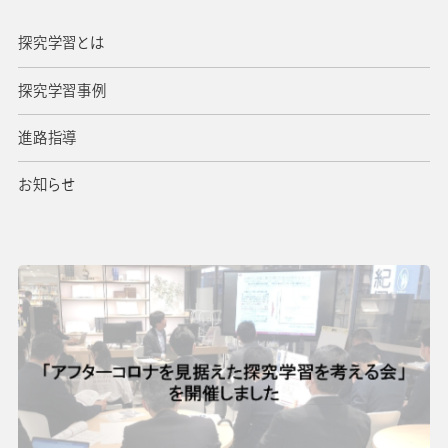
校長・副校長インタビュー
探究学習とは
先生の学び応援コラム
SDGsの取組み
探究学習事例
お知らせ
進路指導
お知らせ
導入校向け
データベース