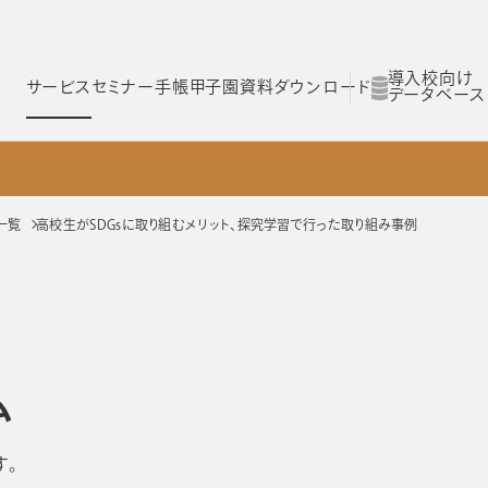
導入校向け
サービス
セミナー
手帳甲子園
資料ダウンロード
データベース
ム
スコログ
NOLTYスコラ 探究プログラム
NOLTYスコラ 部活プログラム
一覧
高校生がSDGsに取り組むメリット、探究学習で行った取り組み事例
Yスコラ
NOLTYスコラ
NOLTYスコラ
ログラム
部活プログラム
副担任mirAI
ム
とは
NOLTYスコラ フォーゼ
NOLTYスコラ
プログラムツール
志望理由書作成サ
す。
理由
選ばれる理由
選ばれる理由