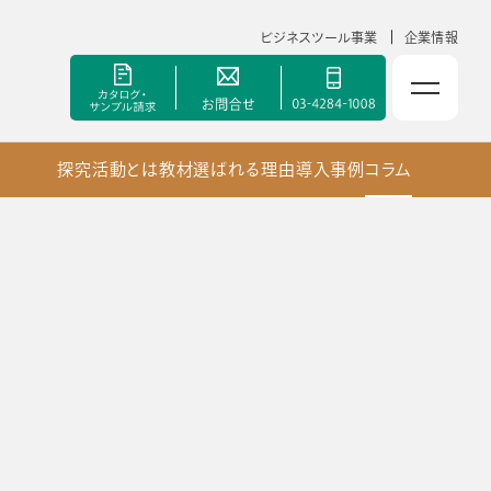
ビジネスツール事業
企業情報
探究活動とは
教材
選ばれる理由
導入事例
コラム
NOLTYスコラ 副担任mirAI
セミナー
手帳甲子園
資料ダウンロード
ポート