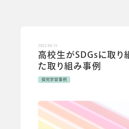
導入事例
導入事例
開発ストーリー
コラム
コラム
スコログ
2022.06.15
高校生がSDGsに取り
た取り組み事例
探究学習事例
会社情報
グループ会社
プライバシーポリ