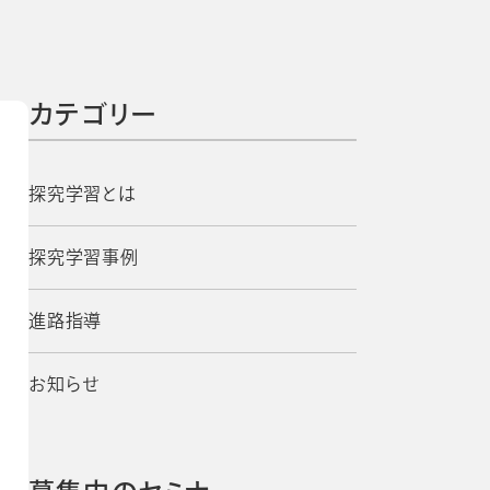
よくあるご質問
校長・副校長インタビュー
先生の学び応援コラム
SDGsの取組み
カテゴリー
お知らせ
探究学習とは
導入校向け
探究学習事例
データベース
進路指導
お知らせ