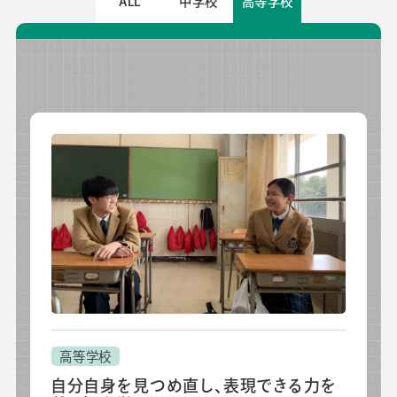
ALL
中学校
高等学校
校長・副校長インタビュー
先生の学び応援コラム
SDGsの取組み
お知らせ
導入校向け
データベース
高等学校
自分自身を見つめ直し、表現できる力を