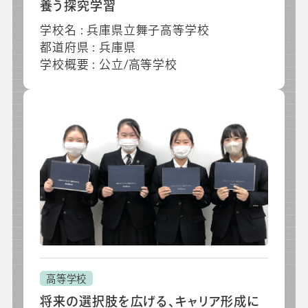
会社情報
グループ会社
プライバシーポリシー
個人情報保護法
利用規約
養う探究学習
採用情報
学校名 : 兵庫県立舞子高等学校
都道府県 : 兵庫県
ビジネスツール事業
企業情報
学校概要 : 公立/高等学校
高等学校
将来の選択肢を広げる、キャリア形成に