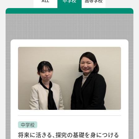
ALL
中学校
高等学校
先生の学び応援コラム
SDGsの取組み
お知らせ
導入校向け
データベース
中学校
将来に活きる、探究の基礎を身につける
会社情報
グループ会社
プライバシーポリシー
個人情報保護法
利用規約