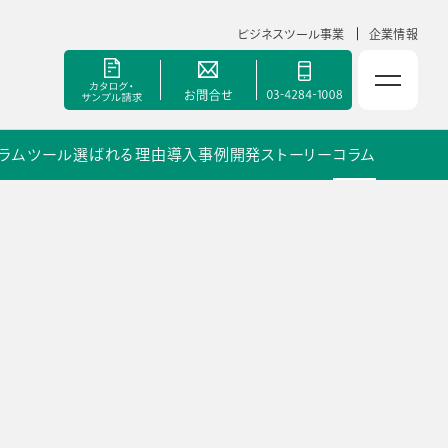
ビジネスツール事業
企業情報
ラムツール
選ばれる理由
導入事例
開発ストーリー
コラム
NOLTYスコラ 副担任mirAI
セミナー
手帳甲子園
資料ダウンロード
ポート