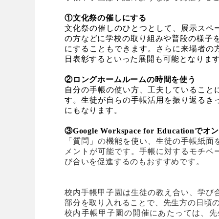
①文化祭の催しにする
文化祭の催しのひとつとして、展示スペ
の方などに学校の取り組みや普段の様子を
にすることもできます。さらに来場者の
日表彰するといった展開も可能となりま
②ロングホームルームの時間を使う
自分の手帳の使い方、工夫していること
す。生徒が自らの手帳活用を振り返るき
にもなります。
③Google Workspace for Educatio
「質問」の機能を使い、生徒の手帳紙面
メントが可能です。手帳に対するモチベ
び合いを促進するのもおすすめです。
校内手帳甲子園は生徒の教え合い、学び
部分を取り入れることで、先生方の日頃
校内手帳甲子園の開催にあたっては、先