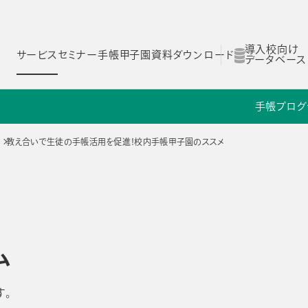
導入校向け
サービス
セミナー
手帳甲子園
資料ダウンロード
データベース
手帳
プログ
ム
スコログ
NOLTYスコラ 探究プログラム
NOLTYスコラ 部活プログラム
教え合いで生徒の手帳活用を促進！校内手帳甲子園のススメ
Yスコラ
NOLTYスコラ
NOLTYスコラ
ログラム
部活プログラム
副担任mirAI
ム
とは
NOLTYスコラ フォーゼ
NOLTYスコラ
プログラムツール
志望理由書作成サ
す。
理由
選ばれる理由
選ばれる理由