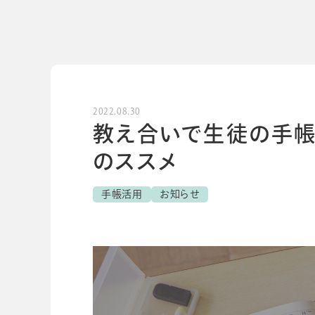
導入事例
導入事例
開発ストーリー
コラム
コラム
スコログ
2022.08.30
教え合いで生徒の手帳
のススメ
手帳活用
お知らせ
会社情報
グループ会社
プライバシーポリ