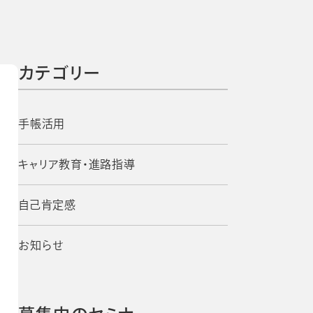
よくあるご質問
校長・副校長インタビュー
先生の学び応援コラム
SDGsの取組み
カテゴリー
お知らせ
手帳活用
導入校向け
キャリア教育・進路指導
データベース
自己肯定感
お知らせ