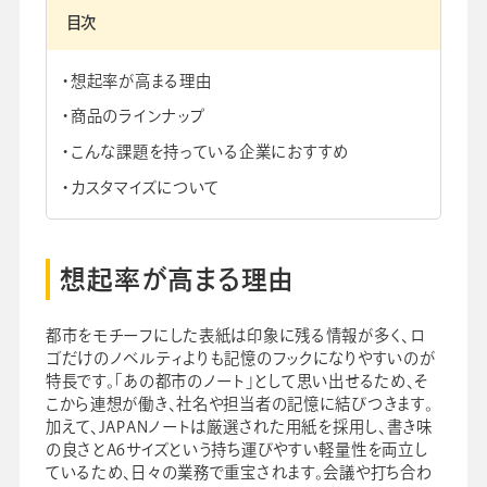
目次
想起率が高まる理由
商品のラインナップ
会社情報
グループ会社
プライバシーポリシー
個人情報保護法
利用規約
こんな課題を持っている企業におすすめ
採用情報
カスタマイズについて
学校向け人材育成事業
企業情報
想起率が高まる理由
都市をモチーフにした表紙は印象に残る情報が多く、ロ
ゴだけのノベルティよりも記憶のフックになりやすいのが
特長です。「あの都市のノート」として思い出せるため、そ
こから連想が働き、社名や担当者の記憶に結びつきます。
加えて、JAPANノートは厳選された用紙を採用し、書き味
の良さとA6サイズという持ち運びやすい軽量性を両立し
ているため、日々の業務で重宝されます。会議や打ち合わ