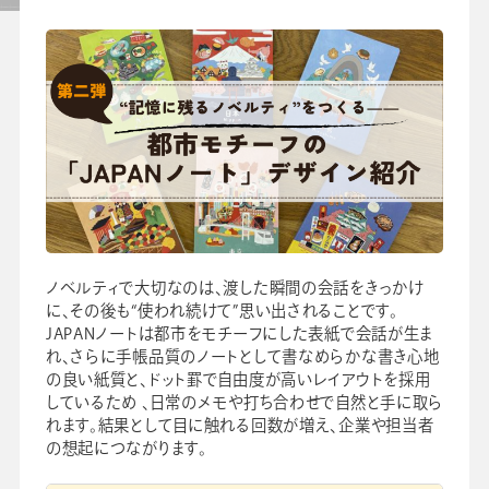
セミナー
よくあるご質問
手帳・カレンダー商品
におけるSDGsの取組み
資料ダウンロード
ビジネスベーシックダイアリー
ノベルティで大切なのは、渡した瞬間の会話をきっかけ
手帳資料一覧
に、その後も“使われ続けて”思い出されることです。
お知らせ
JAPANノートは都市をモチーフにした表紙で会話が生ま
コラム
れ、さらに手帳品質のノートとして書なめらかな書き心地
の良い紙質と、ドット罫で自由度が高いレイアウトを採用
関連サービス
しているため 、日常のメモや打ち合わせで自然と手に取ら
れます。結果として目に触れる回数が増え、企業や担当者
の想起につながります。