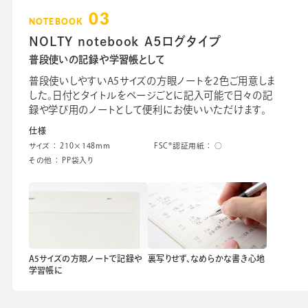
03
NOTEBOOK
NOLTY notebook A5ログタイプ
普段使いの記録や学習帳として
普段使いしやすいA5サイズの方眼ノートを2色ご用意しま
した。日付とタイトルをページごとに記入可能で日々の記
録や学び用のノートとして便利にお使いいただけます。
仕様
サイズ ： 210×148mm
FSC®認証用紙 ： ○
その他 ： PP袋入り
A5サイズの方眼ノートで記録や
裏写りせず、なめらかな書き心地
学習帳に