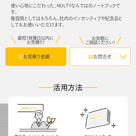
使い心地にこだわった、NOLTYならではのノートブックで
セミナー
す。
販促用としてはもちろん、社内のインセンティブや記念品と
してもお使いいただけます。
よくあるご質問
最短3営業日以内に
お気軽に
お見積り！
ご相談ください！
手帳・カレンダー商品
お見積り依頼
お問合せ
におけるSDGsの取組み
資料ダウンロード
ビジネスベーシックダイアリー
手帳資料一覧
活用方法
お知らせ
コラム
関連サービス