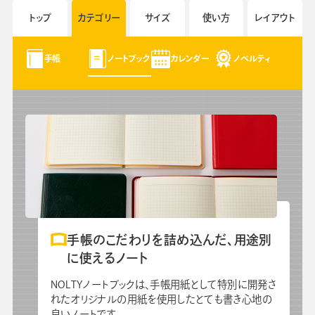
よくあるご質問
トップ
カテゴリー
サイズ
使い方
レイアウト
手帳・カレンダー商品
手帳
ノートブック
カレンダー
ノベルティ
におけるSDGsの取組み
資料ダウンロード
ビジネスベーシックダイアリー
手帳資料一覧
お知らせ
コラム
関連サービス
手帳のこだわりを詰め込んだ、用途別
に使えるノート
NOLTYノートブックは、手帳用紙として特別に開発さ
れたオリジナルの用紙を使用したとても書き心地の
良いノートです。