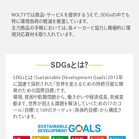
セミナー
NOLTYでは商品・サービスを提供するうえで、SDGsの中でも
特に環境負荷の軽減を推進しています。
よくあるご質問
主力商品の手帳においては、各メーカーと協力し積極的に環
境対応資材を取り入れています。
手帳・カレンダー商品
におけるSDGsの取組み
SDGsとは？
資料ダウンロード
ビジネスベーシックダイアリー
SDGsとは（Sustainable Development Goals）2015年
手帳資料一覧
に国連で採択された「世界を変えるための持続可能な開
お知らせ
発のための国際目標」です。
コラム
環境、貧困や飢餓問題から、働きがいや経済成長、気候変
動まで、世界が抱える課題を解決していくための17のゴ
関連サービス
ール（目標）と169のターゲット（具体的目標）から構成さ
れています。