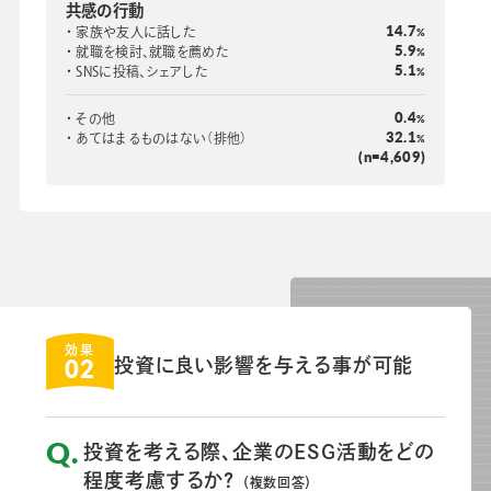
共感の行動
14.7
家族や友人に話した
%
5.9
就職を検討、就職を薦めた
%
5.1
SNSに投稿、シェアした
%
0.4
その他
%
32.1
あてはまるものはない（排他）
%
(n=4,609)
効果
02
投資に良い影響を与える事が可能
投資を考える際、企業のESG活動をどの
程度考慮するか?
（複数回答）