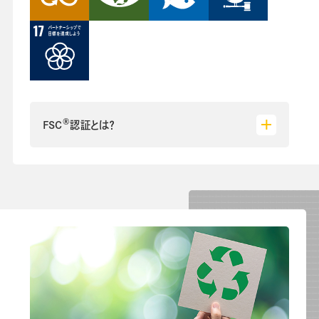
®
FSC
認証とは？