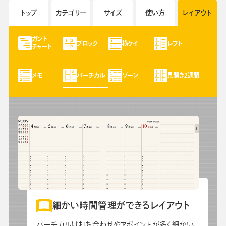
よくあるご質問
トップ
カテゴリー
サイズ
使い方
レイアウト
ガント
手帳・カレンダー商品
ブロック
横ケイ
レフト
チャート
におけるSDGsの取組み
資料ダウンロード
メモ
バーチカル
ゾーン
見開き2週間
ビジネスベーシックダイアリー
手帳資料一覧
お知らせ
コラム
関連サービス
細かい時間管理ができるレイアウト
バーチカルは打ち合わせやアポイントが多く細かい