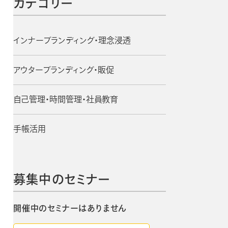
カテゴリー
手帳・カレンダー商品
におけるSDGsの取組み
インナーブランディング・理念浸透
資料ダウンロード
チカル
ビジネスベーシックダイアリー
アウターブランディング・販促
ン
手帳資料一覧
お知らせ
2週間
自己管理・時間管理・社員教育
コラム
手帳活用
募集中のセミナー
開催中のセミナーはありません