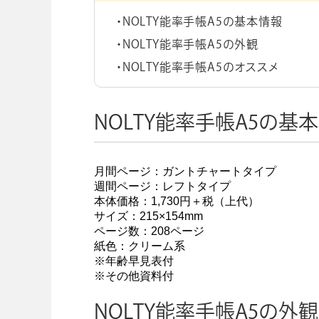
NOLTY能率手帳A5の基本情報
学校向け人材育成事業
企業情報
NOLTY能率手帳A5の外観
NOLTY能率手帳A5のオススメ
NOLTY能率手帳A5の基
月間ページ：ガントチャートタイプ
週間ページ：レフトタイプ
本体価格：1,730円＋税（上代）
サイズ：215×154mm
ページ数：208ページ
紙色：クリーム系
※年齢早見表付
※その他資料付
NOLTY能率手帳A5の外観