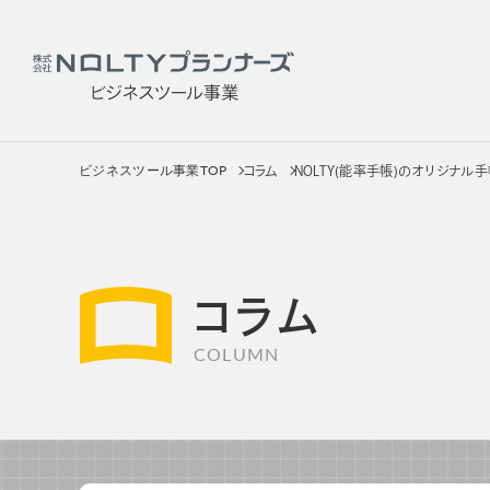
ビジネスツール事業TOP
コラム
NOLTY(能率手帳)のオリジナル手帳
社員
サービス
製品を
コラム
COLUMN
社員用手帳
カテゴリー
販促用手帳
手帳
OEM・カスタムメイド手帳
ノートブッ
カレンダー
カレンダ