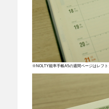
※NOLTY能率手帳A5の週間ページはレ