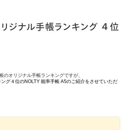
ィ
月単位管理
レフト
メモ
のオリジナル手帳ランキング ４位
バー
ゾー
見開き
手帳のオリジナル手帳ランキングですが、
グ４位のNOLTY 能率手帳 A5のご紹介をさせていただ
情報保護法
利用規約
採用情報