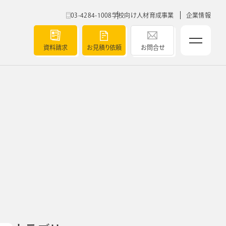
03-4284-1008
学校向け人材育成事業
企業情報
資料請求
お見積り依頼
お問合せ
ベルティ
5つの強み
導入実績
ト
チャート
セミナー
ク
よくあるご質問