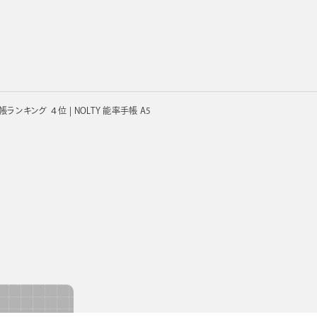
ランキング ４位 | NOLTY 能率手帳 A5
用手帳
販促用手帳
OEM・カスタムメイド手帳
カレンダー
ノートブック
ノ
カテゴリー
サイズ
使い方
レイアウト
手帳
コンパクト
メモ重視
ガントチャート
ノートブック
バッグイン
携帯性重視
ブロック
探す
カレンダー
デスクトップ
週単位管理
横ケイ
ノベルティ
月単位管理
レフト
サイズ
使い方
レイアウ
メモ
コンパクト
メモ重視
ガント
バーチカル
ゾーン
ク
バッグイン
携帯性
ブロッ
見開き2週間
ー
デスクトップ
週単位管理
横ケイ