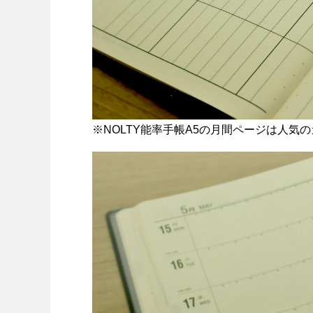
※NOLTY能率手帳A5の月間ページは人