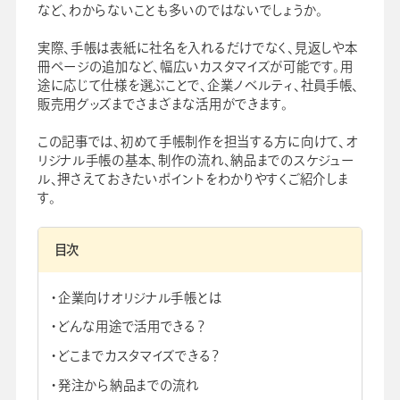
など、わからないことも多いのではないでしょうか。
実際、手帳は表紙に社名を入れるだけでなく、見返しや本
冊ページの追加など、幅広いカスタマイズが可能です。用
途に応じて仕様を選ぶことで、企業ノベルティ、社員手帳、
会社情報
グループ会社
プライバシーポリシー
個人情報保護法
利用規約
販売用グッズまでさまざまな活用ができます。
採用情報
この記事では、初めて手帳制作を担当する方に向けて、オ
リジナル手帳の基本、制作の流れ、納品までのスケジュー
学校向け人材育成事業
企業情報
ル、押さえておきたいポイントをわかりやすくご紹介しま
す。
目次
企業向けオリジナル手帳とは
どんな用途で活用できる？
どこまでカスタマイズできる？
発注から納品までの流れ