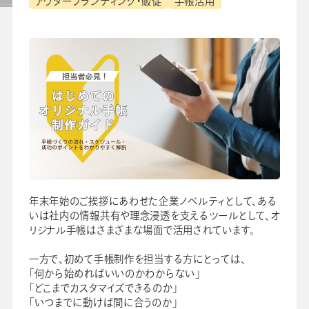
アウターブランディング・販促
手帳活用
セミナー
よくあるご質問
手帳・カレンダー商品
におけるSDGsの取組み
資料ダウンロード
ビジネスベーシックダイアリー
手帳資料一覧
お知らせ
年末年始のご挨拶にあわせた企業ノベルティとして、ある
コラム
いは社内の情報共有や理念浸透を支えるツールとして、オ
リジナル手帳はさまざまな場面で活用されています。
関連サービス
一方で、初めて手帳制作を担当する方にとっては、
「何から始めればいいのかわからない」
「どこまでカスタマイズできるのか」
「いつまでに動けば間に合うのか」