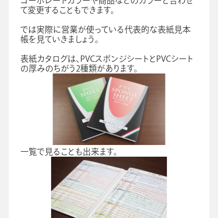
コーポレートカラーや商品などのカラーと合わせ
て変更することもできます。
では実際に営業が使っている代表的な表紙見本
会社情報
グループ会社
プライバシーポリシー
個人情報保護法
利用規約
帳を見ていきましょう。
採用情報
表紙カタログは、PVCスポンジシートとPVCシート
の厚みのちがう2種類があります。
学校向け人材育成事業
企業情報
一覧で見ることも出来ます。