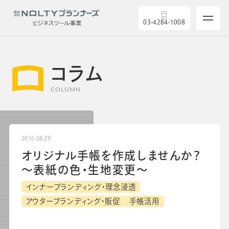
03-4284-1008
コラム
COLUMN
サービス
製品を探す
2016.08.29
オリジナル手帳を作成しませんか？
5つの強み
～表紙の色・生地変更～
インナーブランディング・理念浸透
導入実績
アウターブランディング・販促
手帳活用
セミナー