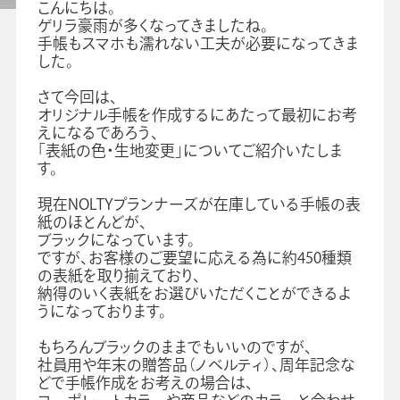
こんにちは。
ゲリラ豪雨が多くなってきましたね。
よくあるご質問
手帳もスマホも濡れない工夫が必要になってきま
した。
さて今回は、
オリジナル手帳を作成するにあたって最初にお考
手帳・カレンダー商品
えになるであろう、
におけるSDGsの取組み
「表紙の色・生地変更」についてご紹介いたしま
資料ダウンロード
す。
ビジネスベーシックダイアリー
手帳資料一覧
現在NOLTYプランナーズが在庫している手帳の表
紙のほとんどが、
お知らせ
ブラックになっています。
コラム
ですが、お客様のご要望に応える為に約450種類
の表紙を取り揃えており、
関連サービス
納得のいく表紙をお選びいただくことができるよ
うになっております。
もちろんブラックのままでもいいのですが、
社員用や年末の贈答品（ノベルティ）、周年記念な
どで手帳作成をお考えの場合は、