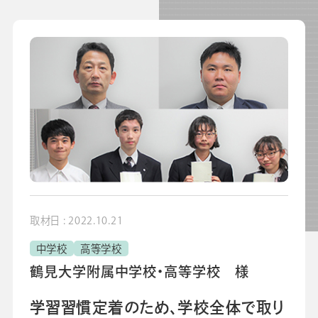
よくあるご質問
校長・副校長インタビュー
先生の学び応援コラム
SDGsの取組み
お知らせ
導入校向け
データベース
取材日 : 2022.10.21
中学校
高等学校
鶴見大学附属中学校・高等学校 様
学習習慣定着のため、学校全体で取り