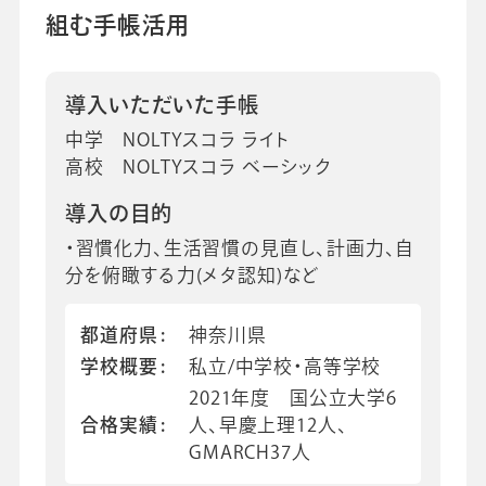
組む手帳活用
会社情報
グループ会社
プライバシーポリシー
個人情報保護法
利用規約
採用情報
導入いただいた手帳
中学 NOLTYスコラ ライト
高校 NOLTYスコラ ベーシック
ビジネスツール事業
企業情報
導入の目的
・習慣化力、生活習慣の見直し、計画力、自
分を俯瞰する力(メタ認知)など
都道府県
神奈川県
学校概要
私立/中学校・高等学校
2021年度 国公立大学6
合格実績
人、早慶上理12人、
GMARCH37人