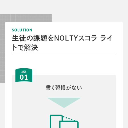
会社情報
グループ会社
プライバシーポリシー
個人情報保護法
利用規約
採用情報
SOLUTION
生徒の課題をNOLTYスコラ ライ
ビジネスツール事業
企業情報
トで解決
01
書く習慣がない