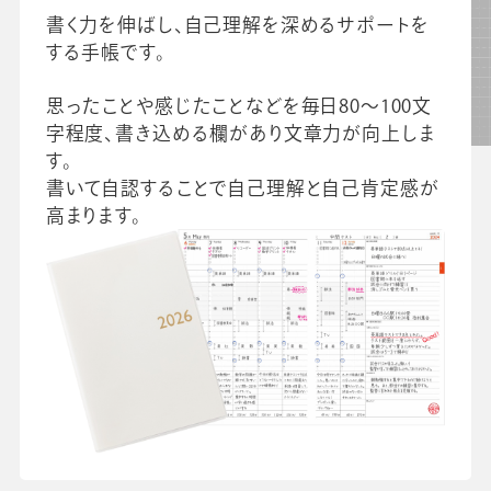
よくあるご質問
書く力を伸ばし、自己理解を深めるサポートを
校長・副校長インタビュー
する手帳です。
先生の学び応援コラム
SDGsの取組み
思ったことや感じたことなどを毎日80～100文
お知らせ
字程度、書き込める欄があり文章力が向上しま
す。
書いて自認することで自己理解と自己肯定感が
高まります。
導入校向け
データベース