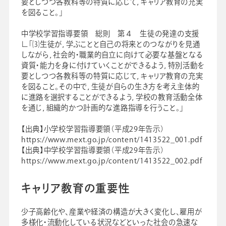
要としつつ各教科等の特質に応じて，キャリア教育の充実
を図ること。」
中学校学習指導要領 総則 第４ 生徒の発達の支援
∟「⑶生徒が，学ぶことと自己の将来とのつながりを見通
しながら，社会的・職業的自立に向けて必要な基盤となる
資質・能力を身に付けていくことができるよう，特別活動を
要としつつ各教科等の特質に応じて，キャリア教育の充実
を図ること。その中で，生徒が自らの生き方を考え主体的
に進路を選択することができるよう，学校の教育活動全体
を通じ，組織的かつ計画的な進路指導を行うこと。」
【出典】小学校学習指導要領（平成29年告示）
https://www.mext.go.jp/content/1413522_001.pdf
【出典】中学校学習指導要領（平成29年告示）
https://www.mext.go.jp/content/1413522_002.pdf
キャリア教育の重要性
少子高齢化や、産業や経済の構造が大きく変化し、雇用が
多様化・流動化している状況などといった社会の急速な