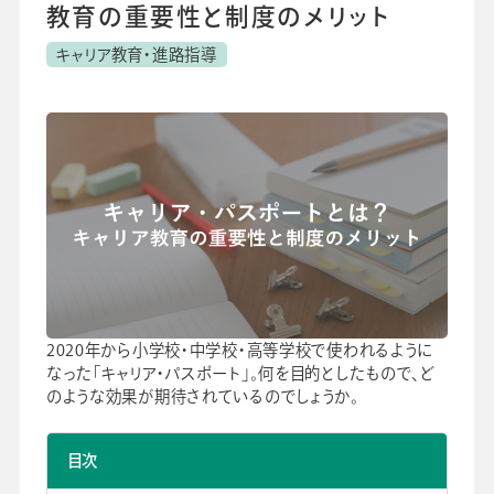
よくあるご質問
教育の重要性と制度のメリット
校長・副校長インタビュー
キャリア教育・進路指導
先生の学び応援コラム
SDGsの取組み
お知らせ
導入校向け
データベース
2020年から小学校・中学校・高等学校で使われるように
なった「キャリア・パスポート」。何を目的としたもので、ど
のような効果が期待されているのでしょうか。
目次