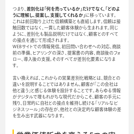
つまり、
差別化は「何を売っているか」だけでなく、「どのよ
うに理解し、提案し、支援してくれるか」
に移っています。
これは前回取り上げた信頼構築とも直結します。信頼は接
触回数ではなく、一貫した顧客体験から生まれます。同じ
ように、差別化も製品説明だけではなく、顧客とのすべて
の接点を通じて形成されます。
WEBサイトでの情報発信、初回問い合わせへの対応、商談
前の準備、ヒアリングの深さ、提案書の内容、商談後のフォ
ロー、導入後の支援。そのすべてが差別化要素になりま
す。
言い換えれば、これからの営業差別化戦略とは、競合との
違いを説明することではありません。顧客が「この会社は
他と違う」と感じる体験を設計することです。あらゆる情報
がデジタルで埋もれがちな現代だからこそ、顧客の手元に
残り、日常的に自社との接点を維持し続ける「リアルなビ
ジネスツール」の存在が、他社との決定的な顧客体験の差
を生み出す武器になります。