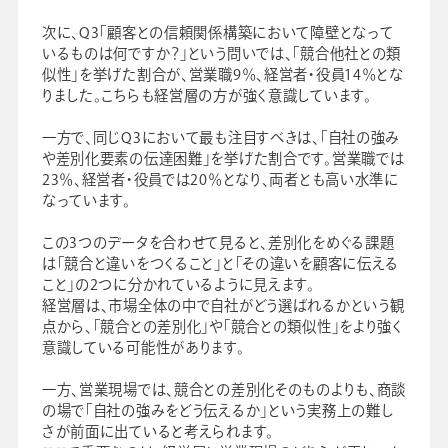
次に、Q3「顧客との信頼関係構築において障壁となって
いるものは何ですか？」という問いでは、「競合他社との類
似性」を挙げた割合が、営業職9％、経営者・役員14％とな
りました。こちらも経営層の方が強く意識しています。
一方で、同じQ3において最も注目すべきは、「自社の強み
や差別化要素の伝達困難」を挙げた割合です。営業職では
23％、経営者・役員では20％となり、両者とも高い水準に
なっています。
この3つのデータを合わせて見ると、差別化をめぐる課題
は「競合と違いをつくること」と「その違いを顧客に伝える
こと」の2つに分かれているように見えます。
経営層は、市場全体の中で自社がどう選ばれるかという観
点から、「競合との差別化」や「競合との類似性」をより強く
意識している可能性があります。
一方、営業現場では、競合との差別化そのものよりも、商談
の場で「自社の強みをどう伝えるか」という実務上の難し
さが前面に出ていると考えられます。