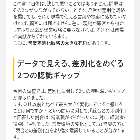
この違い自体は、決して悪いことではありません。問題は、
その2つがつながっていないことです。経営が差別化戦略
を掲げても、それが現場で使える言葉や提案に落ちていな
ければ、顧客には届きません。逆に、現場が顧客から得た
リアルな反応が経営戦略に戻らなければ、差別化は市場
の実態からずれていきます。
ここに、
営業差別化戦略の大きな死角
があります。
データで見える、差別化をめぐる
2つの認識ギャップ
今回の調査では、差別化に関して2つの興味深いギャップ
が見られました。
まず、Q1「以前と比べて最も大きく変化していると感じる
ことは何ですか？」という問いに対して、「競合との差別化」
と回答した割合は、営業職が8％だったのに対し、経営者・
役員は14％でした。営業環境の変化として、経営層の方が
「競合との差別化」をより強く意識していることが分かりま
す。