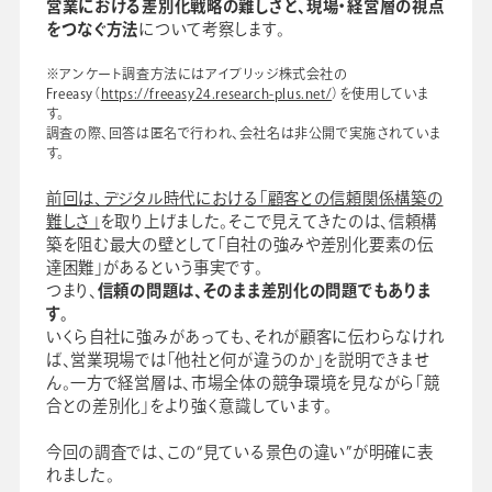
営業における差別化戦略の難しさと、現場・経営層の視点
をつなぐ方法
について考察します。
※アンケート調査方法にはアイブリッジ株式会社の
Freeasy（
https://freeasy24.research-plus.net/
）を使用していま
す。
調査の際、回答は匿名で行われ、会社名は非公開で実施されていま
す。
会社情報
グループ会社
プライバシーポリシー
個人情報保護法
利用規約
採用情報
前回は、デジタル時代における「顧客との信頼関係構築の
難しさ」
を取り上げました。そこで見えてきたのは、信頼構
築を阻む最大の壁として「自社の強みや差別化要素の伝
学校向け人材育成事業
企業情報
達困難」があるという事実です。
つまり、
信頼の問題は、そのまま差別化の問題でもありま
す。
いくら自社に強みがあっても、それが顧客に伝わらなけれ
ば、営業現場では「他社と何が違うのか」を説明できませ
ん。一方で経営層は、市場全体の競争環境を見ながら「競
合との差別化」をより強く意識しています。
今回の調査では、この“見ている景色の違い”が明確に表
れました。