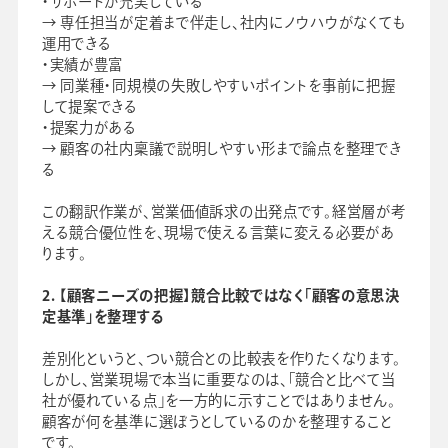
・サポートが充実している
→ 専任担当が定着まで伴走し、社内にノウハウがなくても
運用できる
・実績が豊富
→ 同業種・同規模の失敗しやすいポイントを事前に把握
して提案できる
・提案力がある
→ 顧客の社内稟議で説明しやすい形まで論点を整理でき
る
この翻訳作業が、営業価値訴求の出発点です。経営層が考
える競合優位性を、現場で使える言葉に変える必要があ
ります。
2. 【顧客ニーズの把握】競合比較ではなく「顧客の意思決
定基準」を整理する
差別化というと、つい競合との比較表を作りたくなります。
しかし、営業現場で本当に重要なのは、「競合と比べて当
社が優れている点」を一方的に示すことではありません。
顧客が何を基準に選ぼうとしているのかを整理すること
です。