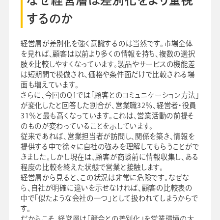
するのか
経営層が差別化を強く意識するのは当然です。市場全体
を見れば、顧客は以前より多くの情報を持ち、複数の選択
肢を比較しやすくなっています。製品やサービスの機能差
は短期間で模倣され、価格や条件面だけで比較される場
面も増えています。
さらに、今回のQ1では「顧客とのコミュニケーション方法」
が変化したと回答した割合が、営業職32％、経営者・役員
31％と最も高くなっています。これは、営業活動の前提そ
のものが変わっていることを示しています。
従来であれば、営業担当者が訪問し、関係を築き、情報を
提供する中で徐々に自社の強みを理解してもらうことがで
きました。しかし現在は、顧客が商談前に情報収集し、ある
程度の比較を終えた状態で営業と接触します。
経営層から見ると、この状況は非常に危険です。なぜな
ら、自社が明確に違いを示せなければ、顧客の比較表の
中で「似たような会社の一つ」として扱われてしまうからで
す。
だからこそ、経営層は「競合との差別化」を営業環境の大