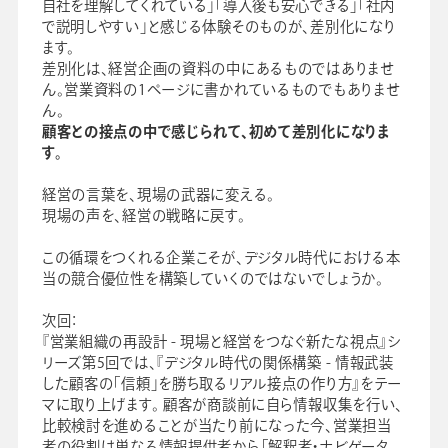
自社を理解してくれている」「導入後も安心できる」「社内
で説明しやすい」と感じる体験そのものが、差別化になり
ます。
差別化は、経営企画の資料の中にあるものではありませ
ん。営業資料の1ページに書かれているものでもありませ
ん。
顧客との接点の中で感じられて、初めて差別化になりま
す。
経営の言葉を、現場の武器に変える。
現場の声を、経営の戦略に戻す。
この循環をつくれる企業こそが、デジタル時代における本
当の競合優位性を構築していくのではないでしょうか。
次回：
『営業組織の再設計 - 現場と経営をつなぐ新たな視点』シ
リーズ第5回では、『デジタル時代の関係構築 - 情報武装
した顧客の「信頼」を勝ち取るリアル接点の作り方』をテー
マに取り上げます。 顧客が商談前に自ら情報収集を行い、
比較検討を進めることが当たり前になった今、営業担当
者の役割は単なる情報提供者から「解釈者・ナビゲータ