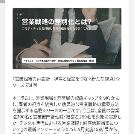
セミナー
よくあるご質問
手帳・カレンダー商品
におけるSDGsの取組み
資料ダウンロード
『営業組織の再設計 - 現場と経営をつなぐ新たな視点』シ
ビジネスベーシックダイアリー
リーズ 第4回
手帳資料一覧
お知らせ
本コラムは、営業現場と経営層の認識ギャップを明らかに
コラム
し、両者の視点を統合した効果的な営業戦略の構築方法
を提示する連載シリーズの一部です。今回は、全国の営業
関連サービス
職300名と営業部門管理職・経営者250名を対象に実施し
た「デジタル時代における営業戦略と顧客信頼構築につ
いて」の最新アンケート※（2025年9月実施）の結果から、