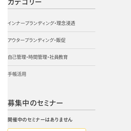
カテゴリー
手帳・カレンダー商品
におけるSDGsの取組み
インナーブランディング・理念浸透
資料ダウンロード
チカル
ビジネスベーシックダイアリー
アウターブランディング・販促
ン
手帳資料一覧
お知らせ
2週間
自己管理・時間管理・社員教育
コラム
手帳活用
募集中のセミナー
開催中のセミナーはありません