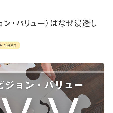
ィ
月単位管理
レフト
メモ
ジョン・バリュー）はなぜ浸透し
バー
ゾー
理・社員教育
見開き
情報保護法
利用規約
採用情報