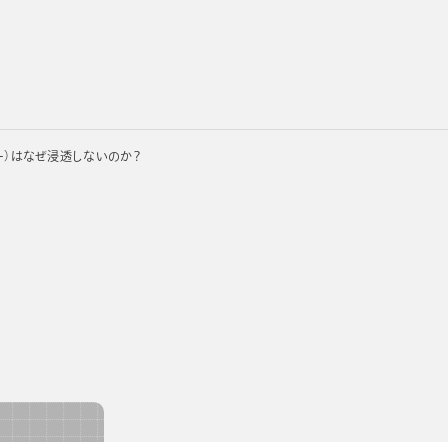
ュー）はなぜ浸透しないのか？
用手帳
販促用手帳
OEM・カスタムメイド手帳
カレンダー
ノートブック
ノ
カテゴリー
サイズ
使い方
レイアウト
手帳
コンパクト
メモ重視
ガントチャート
ノートブック
バッグイン
携帯性重視
ブロック
探す
カレンダー
デスクトップ
週単位管理
横ケイ
ノベルティ
月単位管理
レフト
サイズ
使い方
レイアウ
メモ
コンパクト
メモ重視
ガント
バーチカル
ゾーン
ク
バッグイン
携帯性
ブロッ
見開き2週間
ー
デスクトップ
週単位管理
横ケイ