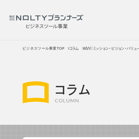
ビジネスツール事業TOP
コラム
MVV（ミッション・ビジョン・バリ
社員
サービス
製品を
コラム
COLUMN
社員用手帳
カテゴリー
販促用手帳
手帳
OEM・カスタムメイド手帳
ノートブッ
カレンダー
カレンダ