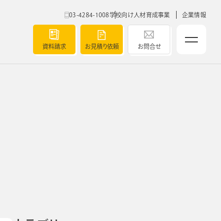
03-4284-1008
学校向け人材育成事業
企業情報
資料請求
お見積り依頼
お問合せ
ベルティ
5つの強み
導入実績
ト
チャート
セミナー
ク
よくあるご質問