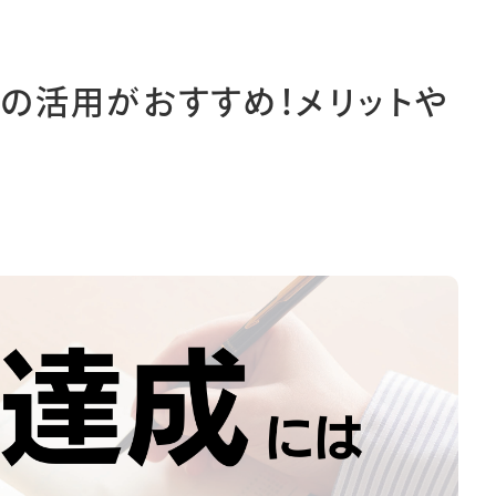
ィ
月単位管理
レフト
メモ
の活用がおすすめ！メリットや
バー
ゾー
見開き
情報保護法
利用規約
採用情報