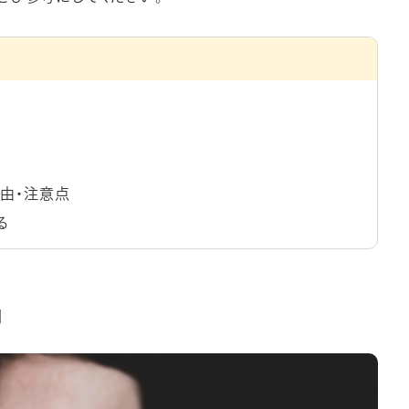
由・注意点
る
由