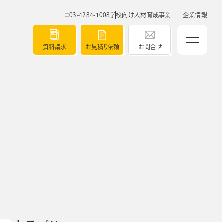
03-4284-1008
学校向け人材育成事業
企業情報
資料請求
お見積り依頼
お問合せ
ベルティ
5つの強み
導入実績
ト
チャート
セミナー
ク
よくあるご質問