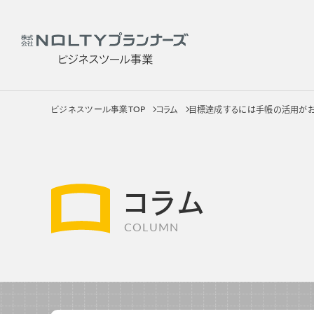
ビジネスツール事業TOP
コラム
目標達成するには手帳の活用がお
社員
サービス
製品を
コラム
COLUMN
社員用手帳
カテゴリー
販促用手帳
手帳
OEM・カスタムメイド手帳
ノートブッ
カレンダー
カレンダ