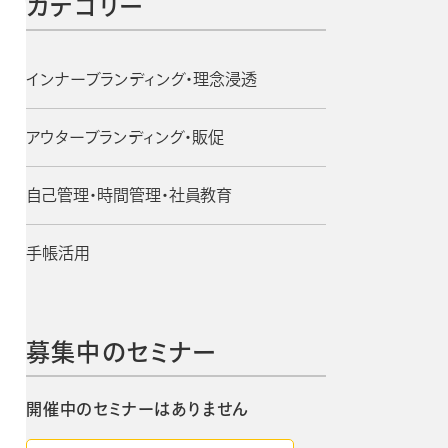
カテゴリー
手帳・カレンダー商品
におけるSDGsの取組み
インナーブランディング・理念浸透
資料ダウンロード
チカル
ビジネスベーシックダイアリー
アウターブランディング・販促
ン
手帳資料一覧
お知らせ
2週間
自己管理・時間管理・社員教育
コラム
手帳活用
募集中のセミナー
開催中のセミナーはありません