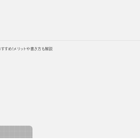
すすめ！メリットや書き方も解説
用手帳
販促用手帳
OEM・カスタムメイド手帳
カレンダー
ノートブック
ノ
カテゴリー
サイズ
使い方
レイアウト
手帳
コンパクト
メモ重視
ガントチャート
ノートブック
バッグイン
携帯性重視
ブロック
探す
カレンダー
デスクトップ
週単位管理
横ケイ
ノベルティ
月単位管理
レフト
サイズ
使い方
レイアウ
メモ
コンパクト
メモ重視
ガント
バーチカル
ゾーン
ク
バッグイン
携帯性
ブロッ
見開き2週間
ー
デスクトップ
週単位管理
横ケイ