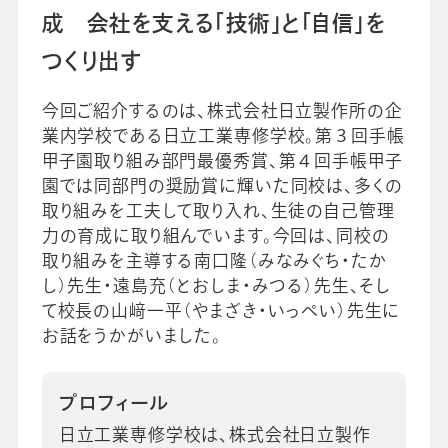
成 会社を支える「技術」と「自信」を
つくり出す
会社情報
グループ会社
プライバシーポリシー
個人情報保護法
利用規約
採用情報
今回ご紹介するのは、株式会社日立製作所の企
業内学校である日立工業専修学校。第３回手帳
甲子園取り組み部門最優秀賞、第４回手帳甲子
ビジネスツール事業
企業情報
園では同部門の奨励賞に輝いた同校は、多くの
取り組みを工夫して取り入れ、生徒の自己管理
力の育成に取り組んでいます。今回は、同校の
取り組みを主導する南口隆（みなみぐち・たか
し）先生・遠島充（とおしま・みつる）先生、そし
て校長の山﨑一平（やまざき・いっぺい）先生に
お話をうかがいました。
プロフィール
日立工業専修学校は、株式会社日立製作