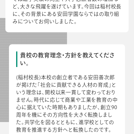
ど、大きな飛躍を遂げています。今回は稲村校長
に、その背景にある安田学園ならではの取り組
みについてお伺いしました。
会社情報
グループ会社
プライバシーポリシー
個人情報保護法
利用規約
採用情報
ビジネスツール事業
企業情報
貴校の教育理念・方針を教えてくださ
い。
(稲村校長)本校の創立者である安田善次郎
が掲げた「社会に貢献できる人材の育成」と
いう理念は、開校以来一貫して変わっており
ません。時代に応じて商業や工業を教育の中
心に据えていた時期もありましたが、創立90
周年を機にその方向性を大きく転換しまし
た。共学化を図るとともに、進学校としての
教育を推進する方針へと転換したのです。