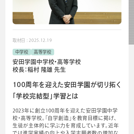
よくあるご質問
校長・副校長インタビュー
先生の学び応援コラム
SDGsの取組み
取材日 : 2025.12.19
お知らせ
中学校
高等学校
安田学園中学校・高等学校
校長：稲村 隆雄 先生
導入校向け
データベース
100周年を迎えた安田学園が切り拓く
「学校完結型」学習とは
2023年に創立100周年を迎えた安田学園中学
校・高等学校。「自学創造」を教育目標に掲げ、
生徒が主体的に学ぶ力を育成しています。近年
では進学実績の向上や入学志願者数の増加な