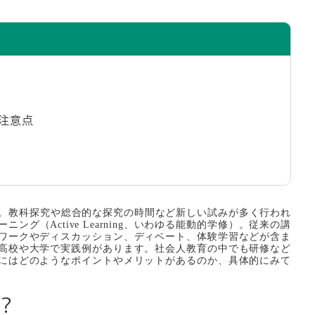
と注意点
領。教科探究や総合的な探究の時間など新しい試みが多く行われ
グ（Active Learning、いわゆる能動的学修）。従来の講
ワークやディスカッション、ディベート、体験学習などが含ま
高校や大学で実践例があります。社会人教育の中でも研修など
にはどのようなポイントやメリットがあるのか、具体的にみて
？