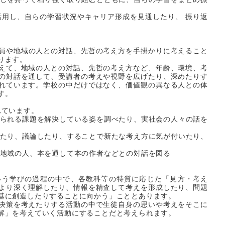
活用し、自らの学習状況やキャリア形成を見通したり、 振り返
員や地域の人との対話、先哲の考え方を手掛かりに考えること
ります。
えて、地域の人との対話、先哲の考え方など、年齢、環境、考
の対話を通して、受講者の考えや視野を広げたり、深めたりす
れています。学校の中だけではなく、価値観の異なる人との体
す。
れています。
見られる課題を解決している姿を調べたり、実社会の人々の話を
したり、議論したり、することで新たな考え方に気が付いたり、
と地域の人、本を通して本の作者などとの対話を図る
いう学びの過程の中で、各教科等の特質に応じた「見方・考え
より深く理解したり、情報を精査して考えを形成したり、問題
基に創造したりすることに向かう」こととあります。
決策を考えたりする活動の中で生徒自身の思いや考えをそこに
解」を考えていく活動にすることだと考えられます。