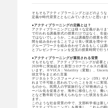
そもそもアクティブラーニングとはどのような
定義や時代背景とともにみていきたいと思いま
●アクティブラーニングの定義とは？
アクティブラーニングには様々な定義がありま
で行われる講義形式の授業だけではなく、生徒
ではないでしょうか。これは講義型の授業を否
間を組み合わせることでより良い実践を増やそ
グループワークを組み合わせてみるもしくは講
とプレゼンテーションを交互の授業時間で行う
●アクティブラーニングが重視される背景
そもそもなぜ、アクティブラーニングが必要と
2020
年に突如起きた新型コロナウイルスの蔓延
います。※VUCA：Volatility（変動）、Uncer
頭文字をまとめた言葉
デジタルトランスフォーメーション（DX）や
れまで不可能と思われていたことを次々に実現
ものから、民間人の宇宙旅行などSF映画のよ
ーバル化を促進させ、海外に移住したり、働い
となど数年前では考えられなかった状況を生み
ます。
このような社会背景の中で、文部科学省は新し
アクティブラーニング）を推進し、これらの時