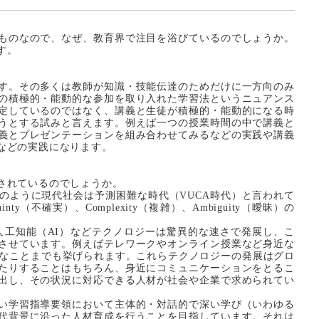
ものなので、なぜ、教育界で注目を浴びているのでしょうか。
す。
す。その多くは教師が知識・技能伝達のためだけに一方向のみ
の積極的・能動的な参加を取り入れた学習法というニュアンス
定しているのではなく、講義と生徒が積極的・能動的になる時
うとする試みと言えます。例えば一つの授業時間の中で講義と
義とプレゼンテーションを組み合わせてみるなどの実践や講義
などの実践になります。
されているのでしょうか。
のように現代社会は予測困難な時代（VUCA時代）と言われて
tainty（不確実）、Complexity（複雑）、Ambiguity（曖昧）の
人工知能（AI）などテクノロジーは驚異的な速さで発展し、こ
させています。例えばテレワークやオンライン授業など身近な
うなことまでも挙げられます。これらテクノロジーの発展はグロ
たりすることはもちろん、身近にコミュニケーションをとるこ
出し、その状況に対応できる人材が社会や企業で求められてい
い学習指導要領において主体的・対話的で深い学び（いわゆる
代背景に沿った人材育成を行うことを目指しています。それは