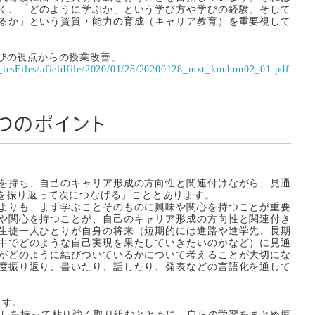
く、「どのように学ぶか」という学び方や学びの経験、そして
るか」という資質・能力の育成（キャリア教育）を重要視して
びの視点からの授業改善」
_icsFiles/afieldfile/2020/01/28/20200128_mxt_kouhou02_01.pdf
つのポイント
を持ち、自己のキャリア形成の方向性と関連付けながら、見通
を振り返って次につなげる」こととあります。
よりも、まず学ぶことそのものに興味や関心を持つことが重要
や関心を持つことが、自己のキャリア形成の方向性と関連付き
生徒一人ひとりが自身の将来（短期的には進路や進学先、長期
中でどのような自己実現を果たしていきたいのかなど）に見通
がどのように結びついているかについて考えることが大切にな
度振り返り、書いたり、話したり、発表などの言語化を通して
ます。
通しを持って粘り強く取り組むとともに、自らの学習をまとめ振