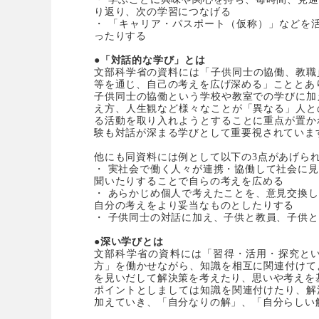
り返り、次の学習につなげる
・ 「キャリア・パスポート（仮称）」などを
ったりする
●「対話的な学び」とは
文部科学省の資料には「
子供同士の協働、教職
等を通じ、自己の考えを広げ深める」こととあ
子供同士の協働という学校や教室での学びに加
え方、人生観など様々なことが「異なる」人と
る活動を取り入れようとすることに重点が置か
験も対話が深まる学びとして重要視されていま
他にも同資料には
例として以下の3点があげら
・ 実社会で働く人々が連携・協働して社会に
聞いたりすることで自らの考えを広める
・ あらかじめ個人で考えたことを、意見交換
自分の考えをより妥当なものとしたりする
・ 子供同士の対話に加え、子供と教員、子供
●深い学びとは
文部科学省の資料には「
習得・活用・探究と
方」を働かせながら、知識を相互に関連付けて
を見いだして解決策を考えたり、思いや考えを
ポイントとしましては知識を関連付けたり、解
加えていき、「自分なりの解」、「自分らしい