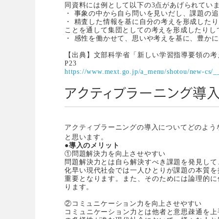
同資料には例として以下の3点があげられてい
・ 事象の中から自ら問いを見いだし、課題の
・ 精査した情報を基に自分の考えを形成した
ことを通して集団としての考えを形成したりし
・ 感性を働かせて、思いや考えを基に、豊か
【出典】文部科学省「新しい学習指導要領の考
P23
https://www.mext.go.jp/a_menu/shotou/new-cs/__
アクティブラーニング導
アクティブラーニングの導入についてどのよう
と思います。
●導入のメリット
①問題解決力を向上させやすい
問題解決力とは自ら解決すべき課題を発見して
化早い現代社会では一人ひとりが課題の本質を
重要となります。また、そのためには論理的に
ります。
②
コミュニケーション力を向上させやすい
コミュニケーション力とは他者と意思疎通を上