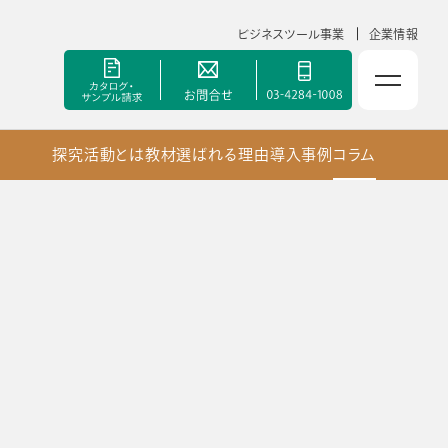
ビジネスツール事業
企業情報
探究活動とは
教材
選ばれる理由
導入事例
コラム
NOLTYスコラ 副担任mirAI
セミナー
手帳甲子園
資料ダウンロード
ポート