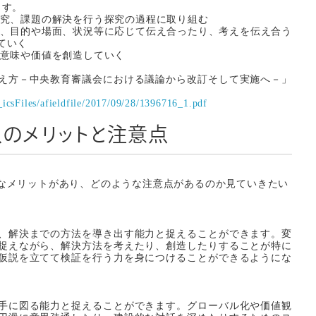
ます。
追究、課題の解決を行う探究の過程に取り組む
り、目的や場面、状況等に応じて伝え合ったり、考えを伝え合う
ていく
に意味や価値を創造していく
え方－中央教育審議会における議論から改訂そして実施へ－」
icsFiles/afieldfile/2017/09/28/1396716_1.pdf
入のメリットと注意点
なメリットがあり、どのような注意点があるのか見ていきたい
、解決までの方法を導き出す能力と捉えることができます。変
捉えながら、解決方法を考えたり、創造したりすることが特に
仮説を立てて検証を行う力を身につけることができるようにな
手に図る能力と捉えることができます。グローバル化や価値観