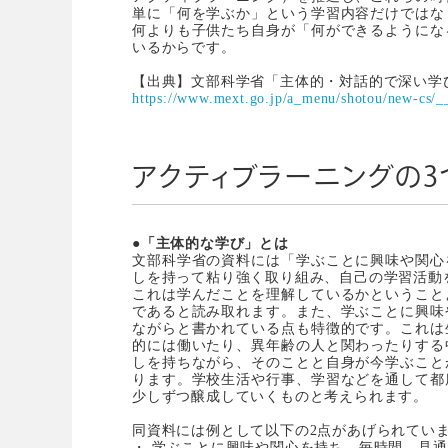
単に「何を学ぶか」という学習内容だけではな
何よりも子供たち自身が「何ができるようにな
いるからです。
【出典】文部科学省「主体的・対話的で深い学
https://www.mext.go.jp/a_menu/shotou/new-cs/_
アクティブラーニングの3
●「主体的な学び」とは
文部科学省の資料には「学ぶことに興味や関心
しを持って粘り強く取り組み、自己の学習活動
これは学んだことを理解しているかということ
であると読み取れます。また、学ぶことに興味
ながらと書かれている点も特徴的です。これは
的には働いたり、異年齢の人と関わったりする
しを持ちながら、そのことと自身が今学ぶこと
ります。学校生活や行事、学習などを通して都
少しずつ醸成していくものと考えられます。
同資料には例として以下の2点があげられてい
・ 学ぶことに興味や関心を持ち、毎時間、見