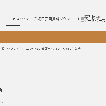
導入校向け
サービス
セミナー
手帳甲子園
資料ダウンロード
データベース
ム
スコログ
NOLTYスコラ 探究プログラム
NOLTYスコラ 部活プログラム
一覧
アクティブラーニングとは？重要ポイントとメリット、主な手法
Yスコラ
NOLTYスコラ
NOLTYスコラ
ログラム
部活プログラム
副担任mirAI
ム
とは
NOLTYスコラ フォーゼ
NOLTYスコラ
プログラムツール
志望理由書作成サ
す。
理由
選ばれる理由
選ばれる理由