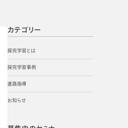
よくあるご質問
校長・副校長インタビュー
先生の学び応援コラム
SDGsの取組み
カテゴリー
お知らせ
探究学習とは
導入校向け
探究学習事例
データベース
進路指導
お知らせ