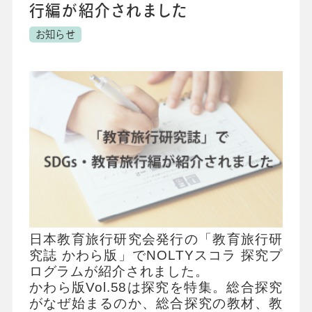
校長・副校長インタビュー
行編が紹介されました
先生の学び応援コラム
お知らせ
SDGsの取組み
お知らせ
導入校向け
データベース
日本教育旅行研究会発行の「教育旅行研
究誌 かわら版」でNOLTYスコラ 探究プ
ログラムが紹介されました。
かわら版Vol.58は探究を特集。総合探究
がなぜ始まるのか、総合探究の教材、教