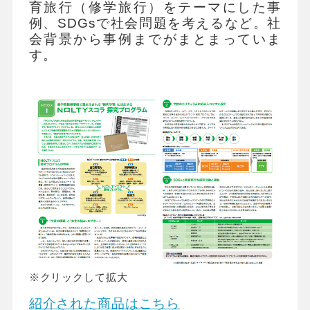
会社情報
グループ会社
プライバシーポリシー
個人情報保護法
利用規約
育旅行（修学旅行）をテーマにした事
例、SDGsで社会問題を考えるなど。社
採用情報
会背景から事例までがまとまっていま
す。
ビジネスツール事業
企業情報
※クリックして拡大
紹介された商品はこちら