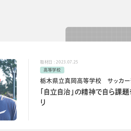
導入事例
導入事例
コラム
コラム
取材日 : 2023.07.25
高等学校
栃木県立真岡高等学校 サッカー
「自立自治」の精神で自ら課題
り
シー
個人情報保護法
利用規約
採用情報