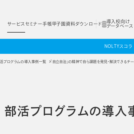
導入校向け
サービス
セミナー
手帳甲子園
資料ダウンロード
データベース
NOLTYスコラ
ム
スコログ
NOLTYスコラ 探究プログラム
NOLTYスコラ 部活プログラム
 部活プログラムの導入事例一覧
「自立自治」の精神で自ら課題を発見・解決できるチー
Yスコラ
NOLTYスコラ
NOLTYスコラ
ログラム
部活プログラム
副担任mirAI
ラ 部活プログラムの導入
とは
NOLTYスコラ フォーゼ
NOLTYスコラ
プログラムツール
志望理由書作成サ
理由
選ばれる理由
選ばれる理由