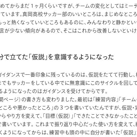
めてからまだ１ヶ月くらいですが、チームの変化としてはミー
ています。真岡高校サッカー部のいいところは、まじめなとこ
もっと熱くなっていいところもあるのに、みんなわりと静かとい
発言が少ない傾向があるので、そこはこれから改善しないとい
分で立てた「仮説」を意識するようになった
イダンスで一番印象に残っているのは、仮説をたてて行動し、
までもサッカーをしている中でに無意識にこのサイクルを回し
るようになったのはガイダンスを受けてからです。
b（週間ページ）の書き方も変わりました。最初は「練習内容」「チー
ところや悪かったところ」の３つを書いていたんですが、仮説・
らやり方を変えて、「目標（仮説）」「できたことできなかったこ
で書いています。 これまで振り返り中心だった使い方を変えて
くようになってからは、練習中も頭の中に自分が書いた「仮説」