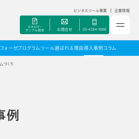
ビジネスツール事業
企業情報
 フォーゼ
プログラムツール
選ばれる理由
導入事例
コラム
NOLTYスコラ 副担任mirAI
ムづくり
セミナー
手帳甲子園
事例
資料ダウンロード
ポート