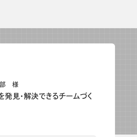
よくあるご質問
校長・副校長インタビュー
先生の学び応援コラム
SDGsの取組み
お知らせ
導入校向け
データベース
部 様
を発見・解決できるチームづく