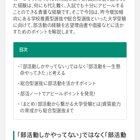
た経験は、何にも代え難く、入試でも十分にアピールする
会社情報
グループ会社
プライバシーポリシー
個人情報保護法
利用規約
ことのできる貴重な経験です。そこで今回は、昨今増加傾
採用情報
向にある学校推薦型選抜や総合型選抜といった大学受験
に向けて、部活動の経験を志望理由書や面接などに活か
すためのポイントを解説します。
ビジネスツール事業
企業情報
目次
「部活動しかやってない」ではなく「部活動を一生懸
命やってきた」と考える
総合型選抜に部活動を活かすポイント
部活ノートでアピールポイントを発見！
（まとめ）部活動から繋がる大学受験とは|資質能力
の育成から総合型選抜まで
「部活動しかやってない」ではなく「部活動