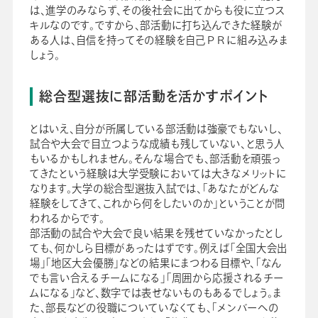
は、進学のみならず、その後社会に出てからも役に立つス
キルなのです。ですから、部活動に打ち込んできた経験が
ある人は、自信を持ってその経験を自己ＰＲに組み込みま
しょう。
総合型選抜に部活動を活かすポイント
とはいえ、自分が所属している部活動は強豪でもないし、
試合や大会で目立つような成績も残していない、と思う人
もいるかもしれません。そんな場合でも、部活動を頑張っ
てきたという経験は大学受験においては大きなメリットに
なります。大学の総合型選抜入試では、「あなたがどんな
経験をしてきて、これから何をしたいのか」ということが問
われるからです。
部活動の試合や大会で良い結果を残せていなかったとし
ても、何かしら目標があったはずです。例えば「全国大会出
場」「地区大会優勝」などの結果にまつわる目標や、「なん
でも言い合えるチームになる」「周囲から応援されるチー
ムになる」など、数字では表せないものもあるでしょう。ま
た、部長などの役職についていなくても、「メンバーへの