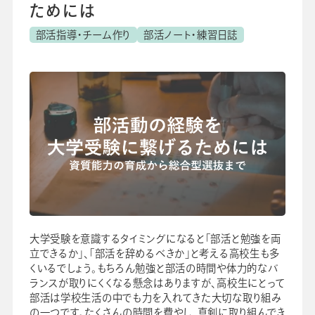
ためには
よくあるご質問
校長・副校長インタビュー
部活指導・チーム作り
部活ノート・練習日誌
先生の学び応援コラム
SDGsの取組み
お知らせ
導入校向け
データベース
大学受験を意識するタイミングになると「部活と勉強を両
立できるか」、「部活を辞めるべきか」と考える高校生も多
くいるでしょう。もちろん勉強と部活の時間や体力的なバ
ランスが取りにくくなる懸念はありますが、高校生にとって
部活は学校生活の中でも力を入れてきた大切な取り組み
の一つです。たくさんの時間を費やし、真剣に取り組んでき