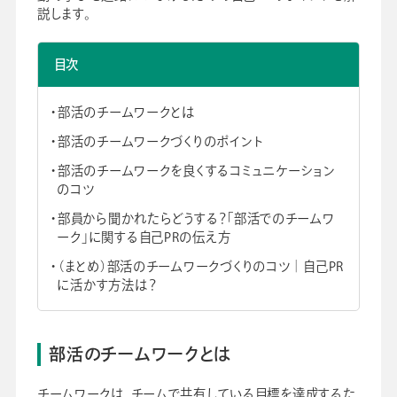
説します。
会社情報
グループ会社
プライバシーポリシー
個人情報保護法
利用規約
採用情報
目次
部活のチームワークとは
ビジネスツール事業
企業情報
部活のチームワークづくりのポイント
部活のチームワークを良くするコミュニケーション
のコツ
部員から聞かれたらどうする？「部活でのチームワ
ーク」に関する自己PRの伝え方
（まとめ）部活のチームワークづくりのコツ│自己PR
に活かす方法は？
部活のチームワークとは
チームワークは、チームで共有している目標を達成するた