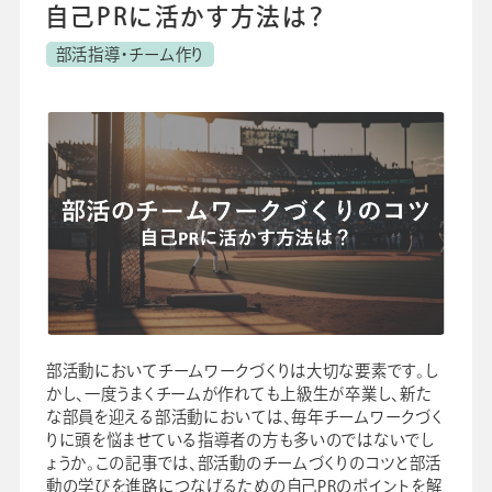
自己PRに活かす方法は？
よくあるご質問
校長・副校長インタビュー
部活指導・チーム作り
先生の学び応援コラム
SDGsの取組み
お知らせ
導入校向け
データベース
部活動においてチームワークづくりは大切な要素です。し
かし、一度うまくチームが作れても上級生が卒業し、新た
な部員を迎える部活動においては、毎年チームワークづく
りに頭を悩ませている指導者の方も多いのではないでし
ょうか。この記事では、部活動のチームづくりのコツと部活
動の学びを進路につなげるための自己PRのポイントを解