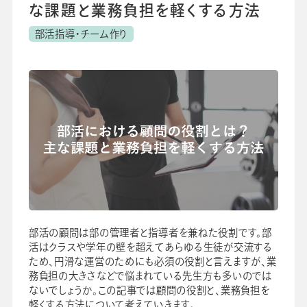
よくあるご質問
な課題と業務負担を軽くする方法
校長・副校長インタビュー
部活指導・チーム作り
先生の学び応援コラム
SDGsの取組み
お知らせ
導入校向け
データベース
部活の顧問は部の管理者と指導者を兼ねた役割です。部
活はクラスや学年の壁を超えてあらゆる生徒が交流する
ため、円滑な運営のためにも必須の役割と言えますが、業
務負担の大きさなどで悩まれている先生方も多いのでは
ないでしょうか。この記事では顧問の役割と、業務負担を
軽くする方法について考えていきます。