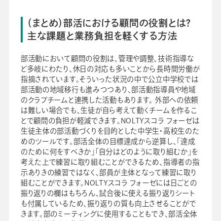
（まとめ）部活における顧問の役割とは？
主な課題と業務負担を軽くする方法
部活動において顧問の役割は、管理や調整、技術指導な
ど多岐にわたり、休日の対応も多いことから長時間労働が
指摘されています。そういった状況の中で公立中学校では
部活動の地域移行も進みつつあり、部活動指導員や地域
のクラブチームと連携した活動もあります。 外部への依頼
は難しい場合でも、生徒が自ら考えて動くチームを作るこ
とで顧問の負担が軽減できます。NOLTYスコラ フォーゼは
生徒主体の部活動づくりを目的とした中学生・高校生のた
めのツールです。部活全体の目標達成から逆算し、「達成
のために何をすべきか」「自分はどのように取り組むか」を
考えた上で練習に取り組むことができるため、指導者の指
示ありきの練習ではなく、部員が主体となって練習に取り
組むことができます。NOLTYスコラ フォーゼには日ごとの
振り返りの欄はもちろん、試合後に使える振り返りシート
も付属しているため、振り返りの質も向上させることがで
きます。部のミーティングに使用することもでき、部活全体