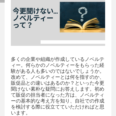
セミナー
よくあるご質問
手帳・カレンダー商品
におけるSDGsの取組み
多くの企業や組織が作成しているノベルテ
資料ダウンロード
ィー。何らかのノベルティーをもらった経
ビジネスベーシックダイアリー
験がある人も多いのではないでしょうか。
手帳資料一覧
改めて、ノベルティーとは何を指すのか、
お知らせ
販促品との違いはあるのか？といった今更
コラム
聞けない素朴な疑問にお答えします。初め
て販促の担当者になった方は、ノベルティ
関連サービス
ーの基本的な考え方を知り、自社での作成
を検討する際に役立てていただければと思
います。