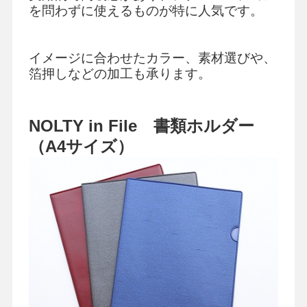
を問わずに使えるものが特に人気です。
イメージに合わせたカラー、素材選びや、
会社情報
グループ会社
プライバシーポリシー
個人情報保護法
利用規約
箔押しなどの加工も承ります。
採用情報
学校向け人材育成事業
企業情報
NOLTY in File 書類ホルダー
（A4サイズ）