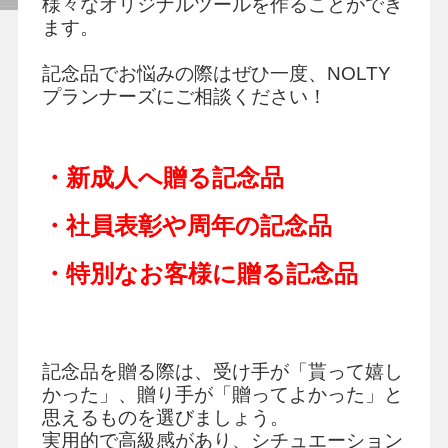
様々なオリジナルツールを作ることができ
ます。
よくあるご質問
記念品でお悩みの際はぜひ一度、
NOLTY
プランナーズにご相談ください！
手帳・カレンダー商品
におけるSDGsの取組み
・新成人へ贈る記念品
資料ダウンロード
ビジネスベーシックダイアリー
・社員表彰や周年の記念品
手帳資料一覧
お知らせ
・特別なお客様に贈る記念品
コラム
関連サービス
記念品を贈る際は、受け手が「貰って嬉し
かった」、贈り手が「贈ってよかった」と
思えるものを選びましょう。
実用的で高級感があり、シチュエーション