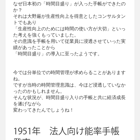
なぜ日本初の「時間目盛り」が入った手帳ができたの
か？
それは大野厳が生産性向上を得意としたコンサルタン
会社情報
グループ会社
プライバシーポリシー
個人情報保護法
利用規約
トでもあり
採用情報
「生産性向上のためには時間の使い方が大切」といっ
た考えを強くもっていました。
その意識を手帳を用いて従業員に浸透させていった実
績があったことから
学校向け人材育成事業
企業情報
「時間目盛り」の導入に至ったようです。
今では分単位での時間管理が求めらることがあります
ね。
ですが当時の時間管理意識は、今ほど浸透していなか
ったのかもしれません。
そんな状況が、時間目盛り入りの手帳と共に経済成長
を遂げながら
変わってきたんでしょうね！
1951年 法人向け能率手帳