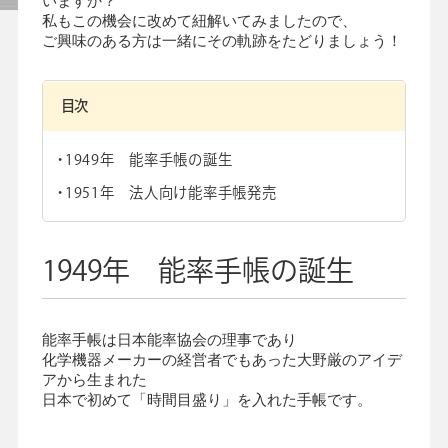
いますか？
私もこの機会に改めて紐解いてみましたので、
よくあるご質問
ご興味のある方は一緒にその軌跡をたどりましょう！
目次
手帳・カレンダー商品
におけるSDGsの取組み
1949年 能率手帳の誕生
資料ダウンロード
ビジネスベーシックダイアリー
1951年 法人向け能率手帳発売
手帳資料一覧
お知らせ
コラム
1949年 能率手帳の誕生
関連サービス
能率手帳は日本能率協会の理事であり
化学機器メーカーの経営者でもあった大野厳のアイデ
アから生まれた
日本で初めて「時間目盛り」を入れた手帳です。