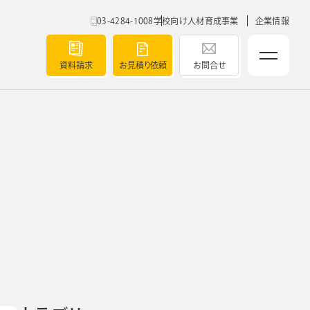
03-4284-1008
学校向け人材育成事業
企業情報
資料請求
お見積り依頼
お問合せ
ベルティ
5つの強み
導入実績
ト
チャート
セミナー
ク
よくあるご質問