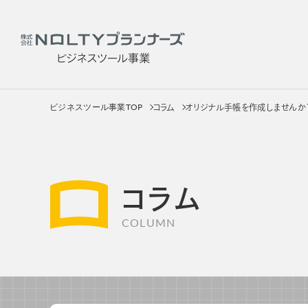
ビジネスツール事業TOP
コラム
オリジナル手帳を作成しませんか
社員
サービス
製品を
コラム
COLUMN
社員用手帳
カテゴリー
販促用手帳
手帳
OEM・カスタムメイド手帳
ノートブッ
カレンダー
カレンダ