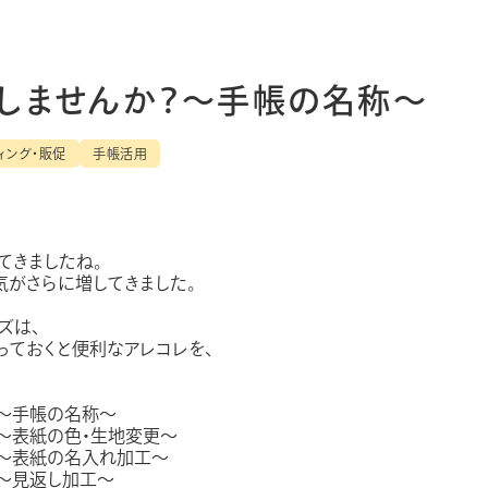
ィ
月単位管理
レフト
メモ
しませんか？～手帳の名称～
バー
ィング・販促
手帳活用
ゾー
見開き
てきましたね。
気がさらに増してきました。
ズは、
っておくと便利なアレコレを、
？～手帳の名称～
～表紙の色・生地変更～
情報保護法
利用規約
採用情報
？～表紙の名入れ加工～
～見返し加工～