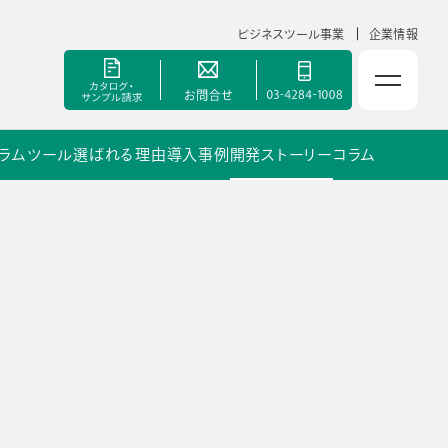
ビジネスツール事業
企業情報
ラムツール
選ばれる理由
導入事例
開発ストーリー
コラム
NOLTYスコラ 副担任mirAI
セミナー
手帳甲子園
資料ダウンロード
ポート
よくあるご質問