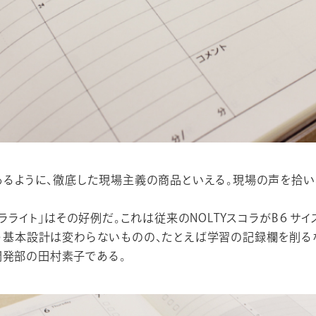
であるように、徹底した現場主義の商品といえる。現場の声を拾
スコラライト」はその好例だ。これは従来のNOLTYスコラがB６サ
いう基本設計は変わらないものの、たとえば学習の記録欄を削
開発部の田村素子である。