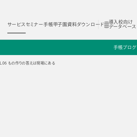
導入校向け
サービス
セミナー
手帳甲子園
資料ダウンロード
データベース
手帳
プログ
ム
スコログ
NOLTYスコラ 探究プログラム
NOLTYスコラ 部活プログラム
OL.06 もの作りの答えは現場にある
Yスコラ
NOLTYスコラ
NOLTYスコラ
ログラム
部活プログラム
副担任mirAI
ー
とは
NOLTYスコラ フォーゼ
NOLTYスコラ
プログラムツール
志望理由書作成サ
理由
選ばれる理由
選ばれる理由