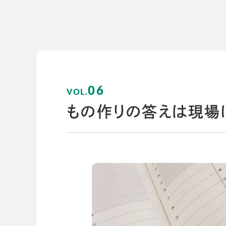
導入事例
導入事例
開発ストーリー
コラム
コラム
スコログ
06
もの作りの答えは現場
会社情報
グループ会社
プライバシーポリ