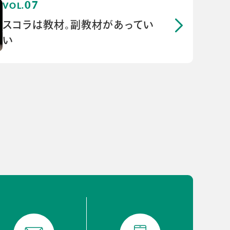
07
スコラは教材。副教材があってい
い