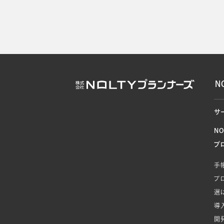
N
サ
N
プ
手
プ
選
導
開