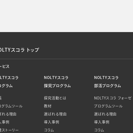
OLTYスコラ トップ
ービス
OLTYスコラ
NOLTYスコラ
NOLTYスコラ
ログラム
探究プログラム
部活プログラム
帳
探究活動とは
NOLTYスコラ フォーゼ
ログラムツール
教材
プログラムツール
ばれる理由
選ばれる理由
選ばれる理由
入事例
導入事例
導入事例
発ストーリー
コラム
コラム