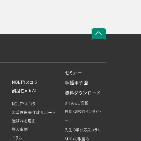
セミナー
NOLTYスコラ
手帳甲子園
副担任mirAI
資料ダウンロード
よくあるご質問
NOLTYスコラ
校長・副校長インタビュ
志望理由書作成サポート
選ばれる理由
ー
導入事例
先生の学び応援コラム
コラム
SDGsの取組み