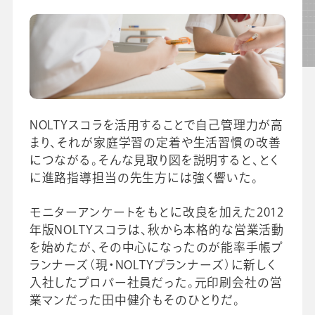
先生の学び応援コラム
SDGsの取組み
お知らせ
導入校向け
データベース
NOLTYスコラを活用することで自己管理力が高
まり、それが家庭学習の定着や生活習慣の改善
につながる。そんな見取り図を説明すると、とく
に進路指導担当の先生方には強く響いた。
モニターアンケートをもとに改良を加えた2012
年版NOLTYスコラは、秋から本格的な営業活動
を始めたが、その中心になったのが能率手帳プ
ランナーズ（現・NOLTYプランナーズ）に新しく
入社したプロパー社員だった。元印刷会社の営
業マンだった田中健介もそのひとりだ。
会社情報
グループ会社
プライバシーポリシー
個人情報保護法
利用規約