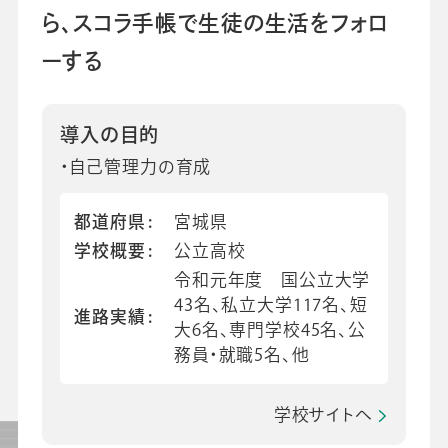
ら、スコラ手帳で生徒の生活をフォロ
会社情報
グループ会社
プライバシーポリシー
個人情報保護法
利用規約
採用情報
ーする
ビジネスツール事業
企業情報
導入の目的
・自己管理力の育成
都道府県
宮城県
学校概要
公立高校
令和元年度 国公立大学
43名、私立大学117名、短
進路実績
大6名、専門学校45名、公
務員・就職5名、他
学校サイトへ