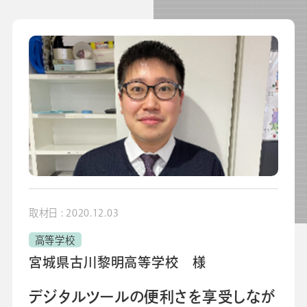
よくあるご質問
校長・副校長インタビュー
先生の学び応援コラム
SDGsの取組み
お知らせ
導入校向け
データベース
取材日 : 2020.12.03
高等学校
宮城県古川黎明高等学校 様
デジタルツールの便利さを享受しなが