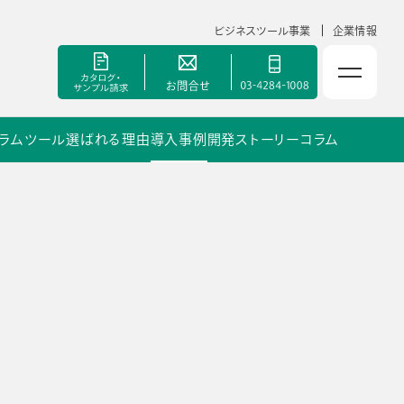
ビジネスツール事業
企業情報
ラムツール
選ばれる理由
導入事例
開発ストーリー
コラム
NOLTYスコラ 副担任mirAI
セミナー
手帳甲子園
資料ダウンロード
ポート