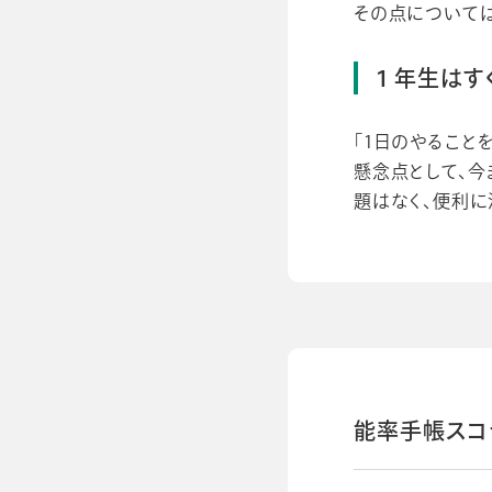
その点について
１年生はす
「1日のやること
懸念点として、今
題はなく、便利に
能率手帳スコ