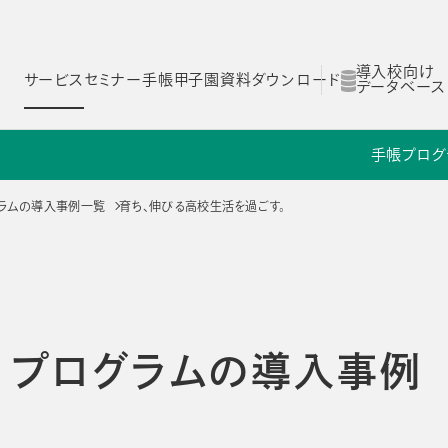
導入校向け
サービス
セミナー
手帳甲子園
資料ダウンロード
データベース
手帳
プログ
ム
スコログ
NOLTYスコラ 探究プログラム
NOLTYスコラ 部活プログラム
ログラムの導入事例一覧
育ち、伸びる高校生活を過ごす。
Yスコラ
NOLTYスコラ
NOLTYスコラ
ログラム
部活プログラム
副担任mirAI
ラ プログラムの導入事例
とは
NOLTYスコラ フォーゼ
NOLTYスコラ
プログラムツール
志望理由書作成サ
理由
選ばれる理由
選ばれる理由