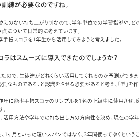
の訓練が必要なのですね。
替えのない持ち上がり制なので、学年単位での学習指導や、ど
う点について日常的に考えています。
率手帳スコラを1年生から活用してみようと考えました。
コラはスムーズに導入できたのでしょうか？
したので、生徒達がどれくらい活用してくれるのか予測ができま
要なものである、と認識をさせる必要があると考え、「型」を
、昨年に能率手帳スコラのサンプルを1名の上級生に使用させ、
す。
に、活用方法や学年での打ち出し方の方向性を決め、現在の学
、1ヶ月といった短いスパンではなく、3年間使ってゆくという