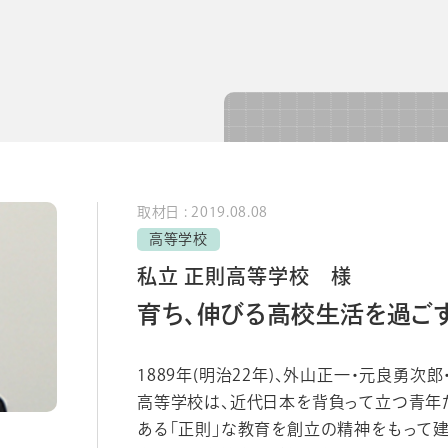
導入事例
導入事例
コラム
コラム
取材日 : 2019.08.08
高等学校
私立 正則高等学校 様
育ち、伸びる高校生活を過ごす
1889年(明治22年)、外山正一・元良勇
高等学校は、近代日本を背負って立つ青年
シー
個人情報保護法
利用規約
採用情報
ある「正則」な教育を創立の精神をもって建