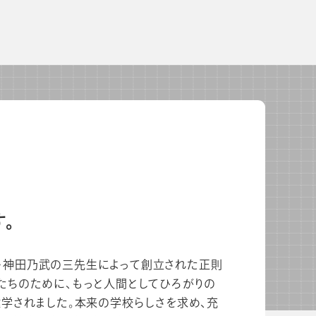
よくあるご質問
校長・副校長インタビュー
先生の学び応援コラム
SDGsの取組み
お知らせ
導入校向け
データベース
。
次郎・神田乃武の三先生によって創立された正則
たちのために、もっと人間としてひろがりの
学されました。本来の学校らしさを求め、充