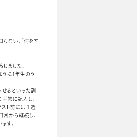
知らない、「何をす
感じました。
ように1年生のう
ませるといった訓
て手帳に記入し、
テスト前には１週
日常から継続し、
います。