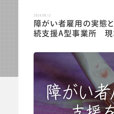
ノートブック
ノベルテ
2024.08.12
ノベルティ
障がい者雇用の実態
続支援A型事業所 現
関連サービス
会社情報
グループ会社
プライバシーポリシー
個人