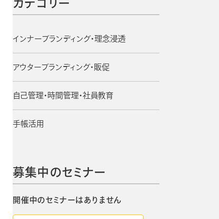
カテゴリー
手帳・カレンダー商品
におけるSDGsの取組み
インナーブランディング・理念浸透
資料ダウンロード
チカル
ビジネスベーシックダイアリー
アウターブランディング・販促
ン
手帳資料一覧
お知らせ
2週間
自己管理・時間管理・社員教育
コラム
手帳活用
募集中のセミナー
開催中のセミナーはありません