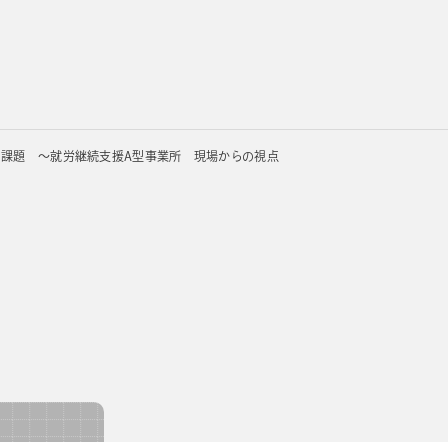
る課題 ～就労継続支援A型事業所 現場からの視点
用手帳
販促用手帳
OEM・カスタムメイド手帳
カレンダー
ノートブック
ノ
カテゴリー
サイズ
使い方
レイアウト
手帳
コンパクト
メモ重視
ガントチャート
ノートブック
バッグイン
携帯性重視
ブロック
探す
カレンダー
デスクトップ
週単位管理
横ケイ
ノベルティ
月単位管理
レフト
サイズ
使い方
レイアウ
メモ
コンパクト
メモ重視
ガント
バーチカル
ゾーン
ク
バッグイン
携帯性
ブロッ
見開き2週間
ー
デスクトップ
週単位管理
横ケイ