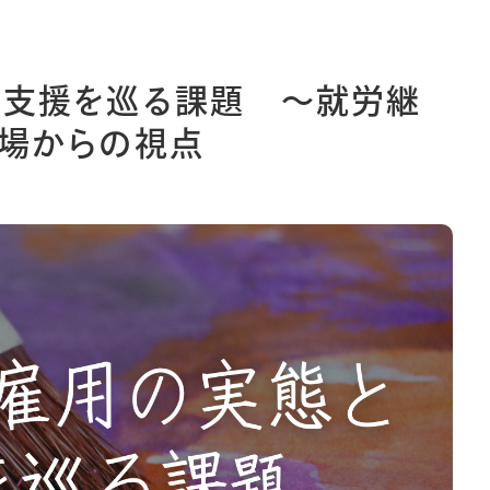
ィ
月単位管理
レフト
メモ
と支援を巡る課題 ～就労継
バー
場からの視点
ゾー
見開き
情報保護法
利用規約
採用情報