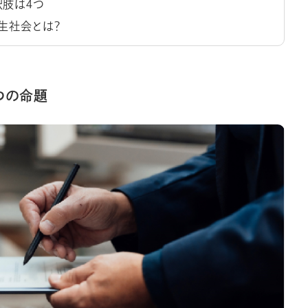
肢は4つ
生社会とは？
つの命題