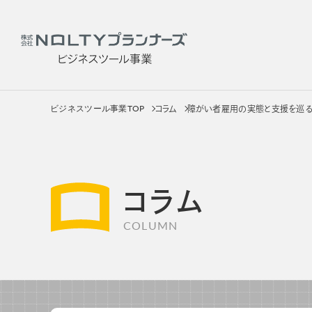
ビジネスツール事業TOP
コラム
障がい者雇用の実態と支援を巡
社員
サービス
製品を
コラム
COLUMN
社員用手帳
カテゴリー
販促用手帳
手帳
OEM・カスタムメイド手帳
ノートブッ
カレンダー
カレンダ