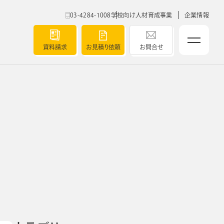
03-4284-1008
学校向け人材育成事業
企業情報
資料請求
お見積り依頼
お問合せ
ベルティ
5つの強み
導入実績
ト
チャート
セミナー
ク
よくあるご質問