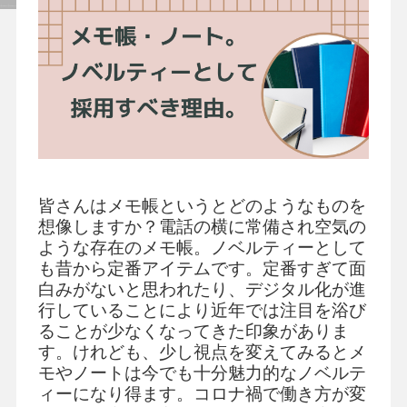
セミナー
よくあるご質問
手帳・カレンダー商品
におけるSDGsの取組み
皆さんはメモ帳というとどのようなものを
資料ダウンロード
想像しますか？電話の横に常備され空気の
ビジネスベーシックダイアリー
ような存在のメモ帳。ノベルティーとして
手帳資料一覧
も昔から定番アイテムです。定番すぎて面
白みがないと思われたり、デジタル化が進
お知らせ
行していることにより近年では注目を浴び
コラム
ることが少なくなってきた印象がありま
関連サービス
す。けれども、少し視点を変えてみるとメ
モやノートは今でも十分魅力的なノベルテ
ィーになり得ます。コロナ禍で働き方が変