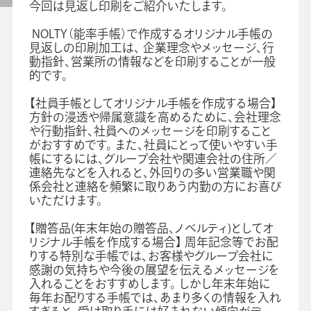
今回は見返し印刷をご紹介いたします。
よくあるご質問
NOLTY（能率手帳）で作成するオリジナル手帳の
見返しの印刷加工は、 企業理念やメッセージ、行
動指針、営業所の情報などを印刷することが一般
的です。
手帳・カレンダー商品
におけるSDGsの取組み
【社員手帳としてオリジナル手帳を作成する場合】
方針の浸透や帰属意識を高めるために、会社理念
資料ダウンロード
や行動指針、社員へのメッセージを印刷すること
ビジネスベーシックダイアリー
がおすすめです。 また、社員にとって使いやすい手
手帳資料一覧
帳にするには、グループ会社や関連会社の住所／
お知らせ
連絡先などを入れると、外回りの多い営業職や関
コラム
係会社と連絡を頻繁に取りあう内勤の方にお喜び
いただけます。
関連サービス
【贈答品(年末年始の贈答品、ノベルティ)としてオ
リジナル手帳を作成する場合】 周年記念等でお配
りする特別な手帳では、お客様やグループ会社に
感謝の気持ちや今後の展望を伝えるメッセージを
入れることをおすすめします。 しかし年末年始に
毎年お配りする手帳では、あまり多くの情報を入れ