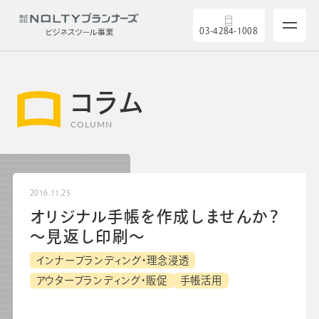
03-4284-1008
コラム
COLUMN
サービス
製品を探す
2016.11.25
オリジナル手帳を作成しませんか？
5つの強み
～見返し印刷～
導入実績
インナーブランディング・理念浸透
アウターブランディング・販促
手帳活用
セミナー