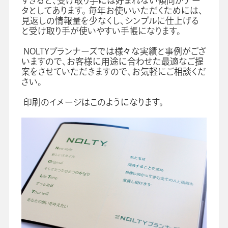
すぎると、受け取り手には好まれない傾向がデー
タとしてあります。 毎年お使いいただくためには、
見返しの情報量を少なくし、シンプルに仕上げる
と受け取り手が使いやすい手帳になります。
会社情報
グループ会社
プライバシーポリシー
個人情報保護法
利用規約
採用情報
NOLTYプランナーズでは様々な実績と事例がござ
いますので、お客様に用途に合わせた最適なご提
案をさせていただきますので、お気軽にご相談くだ
学校向け人材育成事業
企業情報
さい。
印刷のイメージはこのようになります。