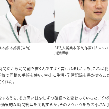
業本部 本部長（当時）
BT法人営業本部 制作第1部 メンバ
川添輝明
業時間だから時間割を書くんですよと言われました。あ、これは
前任校で同様の手帳を使い、生徒に生活・学習記録を書かせるこ
くれた。
するうち、その思いは少しずつ確信へと変わっていった。194
の効果的な時間管理を実現するか。そのノウハウをあの小さな