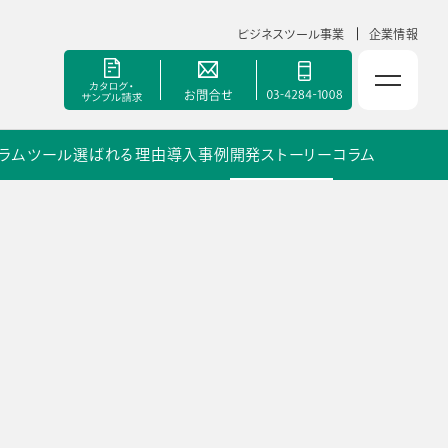
ビジネスツール事業
企業情報
ラムツール
選ばれる理由
導入事例
開発ストーリー
コラム
NOLTYスコラ 副担任mirAI
セミナー
手帳甲子園
資料ダウンロード
ポート