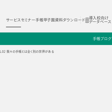
導入校向け
サービス
セミナー
手帳甲子園
資料ダウンロード
データベース
手帳
プログ
ム
スコログ
NOLTYスコラ 探究プログラム
NOLTYスコラ 部活プログラム
OL.02 我々の手帳とは全く別の世界がある
Yスコラ
NOLTYスコラ
NOLTYスコラ
ログラム
部活プログラム
副担任mirAI
ー
とは
NOLTYスコラ フォーゼ
NOLTYスコラ
プログラムツール
志望理由書作成サ
理由
選ばれる理由
選ばれる理由