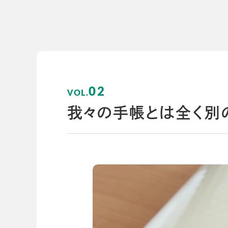
導入事例
導入事例
開発ストーリー
コラム
コラム
スコログ
02
我々の手帳とは全く別
会社情報
グループ会社
プライバシーポリ