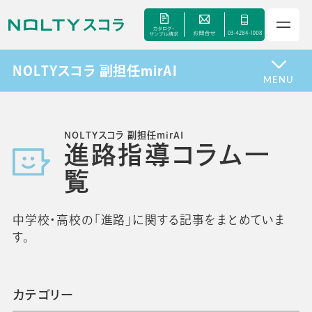
NOLTYスコラ 副担任mirAI
MENU
サービス
NOLTYスコラ 副担任mirAI
セミナー
進路指導コラム一
覧
手帳甲子園
中学校・高校の「進路」に関する記事をまとめていま
資料ダウンロード
す。
よくあるご質問
カテゴリー
校長・副校長インタビュー