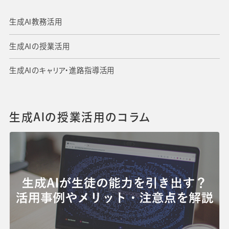
先生の学び応援コラム
SDGsの取組み
生成AI教務活用
お知らせ
生成AIの授業活用
生成AIのキャリア・進路指導活用
導入校向け
データベース
生成AIの授業活用のコラム
会社情報
グループ会社
プライバシーポリシー
個人情報保護法
利用規約