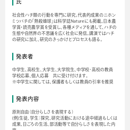
氏
社会性ハチ類の行動を専門に研究。代表的成果のニホン
ミツバチの「熱殺蜂球」は科学誌Natureにも掲載。日本農
学賞・読売農学賞を受賞し、各種メディアを通して、ハチの
生態や自然界の不思議を広く社会に発信。講演ではハチ
の研究に加え、研究のきっかけとプロセスも語る。
発表者
中学生、高校生、大学生、大学院生、中学校･高校の教員
学校応募、個人応募 共に受け付けます。
※中学生に関しては、保護者もしくは教員の引率を推奨
発表内容
原則自由（自分らしさを表現する）
(例)生徒、学生：探究、研究活動における途中経過もしくは
成果、日ごろの生活、部活動等で自分らしさを表現した内