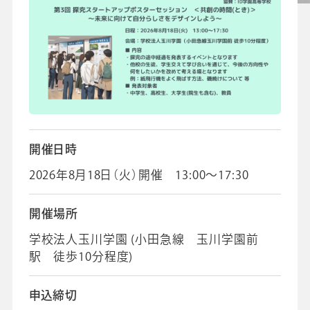
校長・副校長インタビュー
先生の学び応援コラム
SDGsの取組み
お知らせ
導入校向け
データベース
開催日時
2026年8月18日（火）開催 13:00～17:30
開催場所
学校法人玉川学園 (小田急線 玉川学園前
駅 徒歩10分程度)
申込締切
会社情報
グループ会社
プライバシーポリシー
個人情報保護法
利用規約