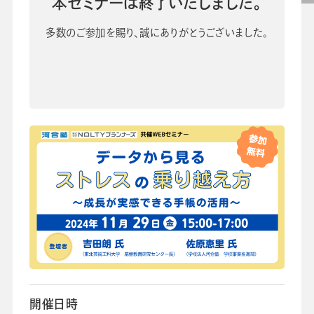
本セミナーは終了いたしました。
校長・副校長インタビュー
先生の学び応援コラム
多数のご参加を賜り、誠にありがとうございました。
SDGsの取組み
お知らせ
導入校向け
データベース
開催日時
会社情報
グループ会社
プライバシーポリシー
個人情報保護法
利用規約